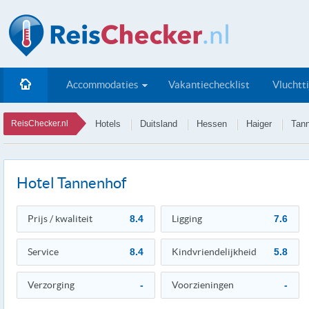
Accommodaties
Vakantiechecklist
Vluchtt
ReisChecker.nl
Hotels
Duitsland
Hessen
Haiger
Tan
Hotel Tannenhof
Prijs / kwaliteit
8.4
Ligging
7.6
Service
8.4
Kindvriendelijkheid
5.8
Verzorging
-
Voorzieningen
-