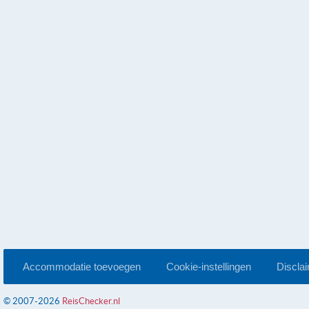
Accommodatie toevoegen
Cookie-instellingen
Discla
© 2007-2026
ReisChecker.nl