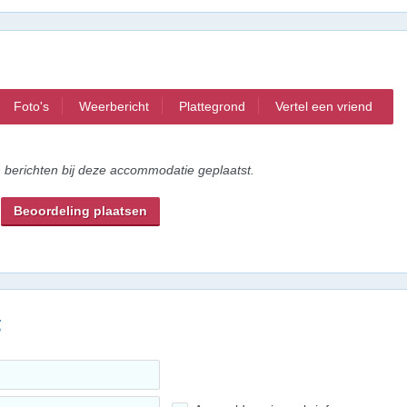
Foto's
Weerbericht
Plattegrond
Vertel een vriend
n berichten bij deze accommodatie geplaatst.
Beoordeling plaatsen
g