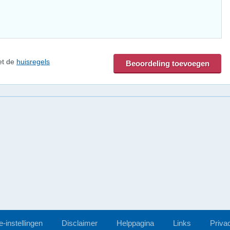
et de
huisregels
-instellingen
Disclaimer
Helppagina
Links
Priva