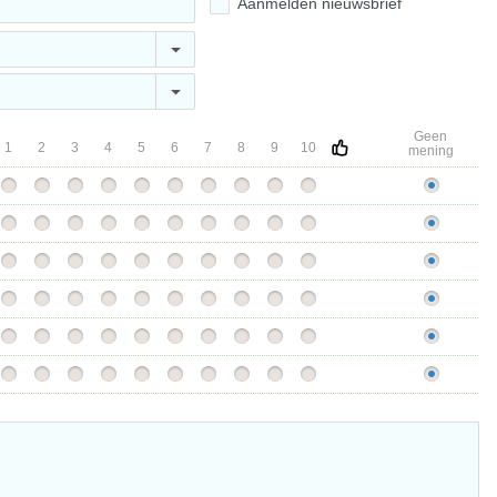
Aanmelden nieuwsbrief
Geen
1
2
3
4
5
6
7
8
9
10
mening