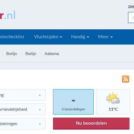
260
tiechecklist
Vluchttijden
Handig
Meer
Berlijn
Berlijn
Aaberna
ng
-
-
vriendelijkheid
-
11°C
0
beoordelingen
Nu beoordelen
zieningen
-