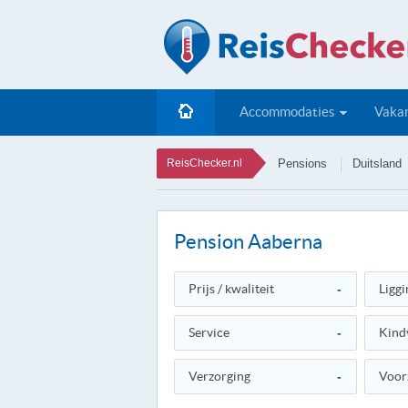
Accommodaties
Vakan
ReisChecker.nl
Pensions
Duitsland
Pension Aaberna
Prijs / kwaliteit
-
Liggi
Service
-
Kind
Verzorging
-
Voor