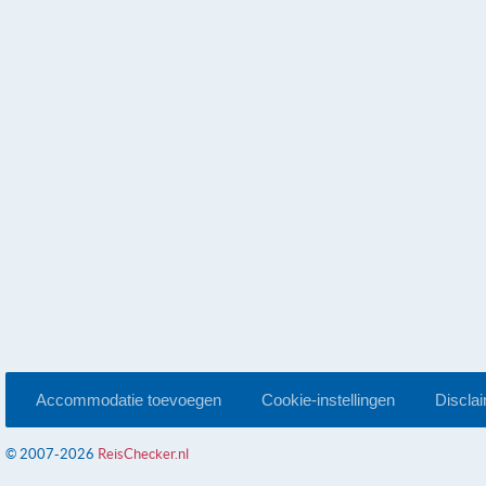
Accommodatie toevoegen
Cookie-instellingen
Discla
© 2007-2026
ReisChecker.nl