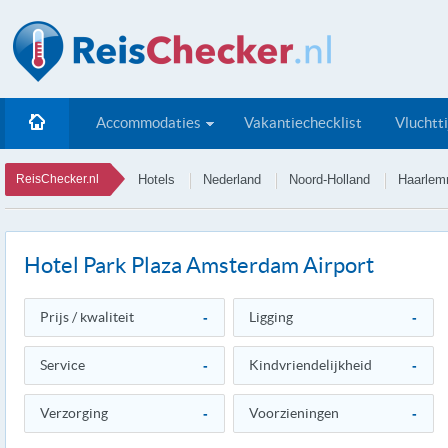
Accommodaties
Vakantiechecklist
Vluchtt
ReisChecker.nl
Hotels
Nederland
Noord-Holland
Haarlem
Hotel Park Plaza Amsterdam Airport
Prijs / kwaliteit
-
Ligging
-
Service
-
Kindvriendelijkheid
-
Verzorging
-
Voorzieningen
-