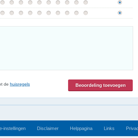
et de
huisregels
-instellingen
Disclaimer
Helppagina
Links
Priva