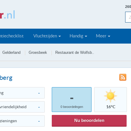
260
tiechecklist
Vluchttijden
Handig
Meer
Gelderland
Groesbeek
Restaurant de Wolfsb..
sberg
ng
-
-
vriendelijkheid
-
16°C
0
beoordelingen
Nu beoordelen
zieningen
-