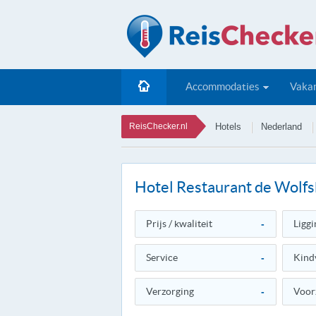
Accommodaties
Vakan
ReisChecker.nl
Hotels
Nederland
Hotel Restaurant de Wolf
Prijs / kwaliteit
-
Liggi
Service
-
Kind
Verzorging
-
Voor