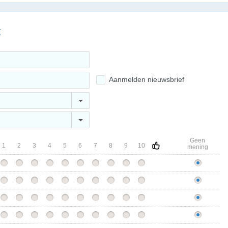
g
Aanmelden nieuwsbrief
Geen
1
2
3
4
5
6
7
8
9
10
mening