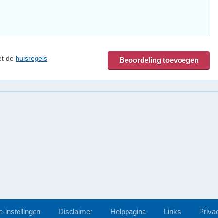
et de
huisregels
-instellingen
Disclaimer
Helppagina
Links
Priva