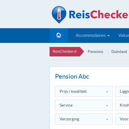
Accommodaties
Vakan
ReisChecker.nl
Pensions
Duitsland
Pension Abc
Prijs / kwaliteit
-
Liggi
Service
-
Kind
Verzorging
-
Voor