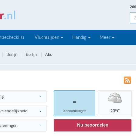
260
tiechecklist
Vluchttijden
Handig
Meer
Berlijn
Berlijn
Abc
ng
-
-
vriendelijkheid
-
23°C
0
beoordelingen
Nu beoordelen
zieningen
-