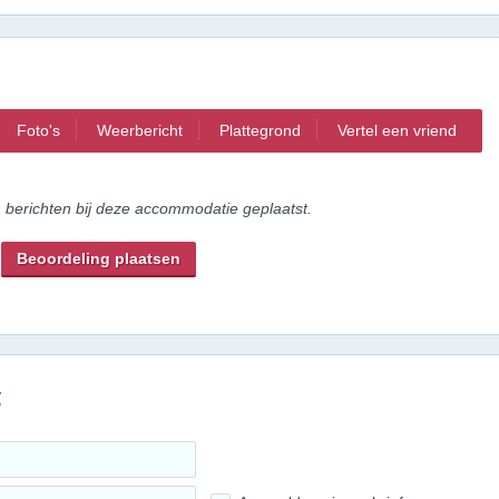
Foto's
Weerbericht
Plattegrond
Vertel een vriend
n berichten bij deze accommodatie geplaatst.
Beoordeling plaatsen
g