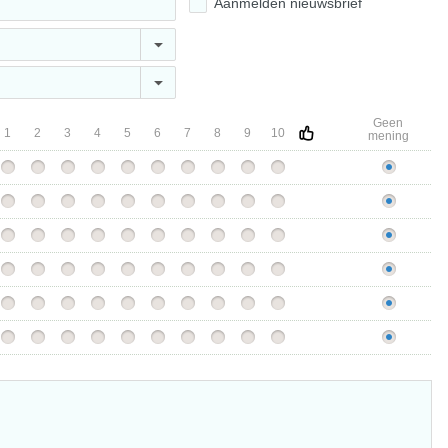
Aanmelden nieuwsbrief
Geen
1
2
3
4
5
6
7
8
9
10
mening