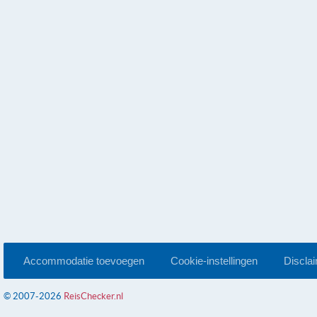
Accommodatie toevoegen
Cookie-instellingen
Discla
© 2007-2026
ReisChecker.nl