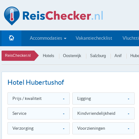
Accommodaties
Vakantiechecklist
Vluchtt
ReisChecker.nl
Hotels
Oostenrijk
Salzburg
Anif
Hube
Hotel Hubertushof
Prijs / kwaliteit
-
Ligging
-
Service
-
Kindvriendelijkheid
-
Verzorging
-
Voorzieningen
-