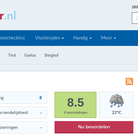
260
tiechecklist
Vluchttijden
Handig
Meer
Tirol
Gerlos
Berghof
ng
8
8.5
vriendelijkheid
-
22°C
9
beoordelingen
Nu beoordelen
zieningen
-