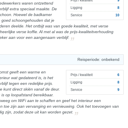
Prijs / kwaliteit
9
edewerkers waren ontzettend
Ligging
8
rblijf extra speciaal maakte. De
schoon. Hoewel de badkamer
Service
10
o goed schoongehouden dat je
deren deelde. Het ontbijt was van goede kwaliteit, met verse
erlijke verse koffie. Al met al was de prijs-kwaliteitverhouding
eker aan voor een aangenaam verblijf.
Reisperiode: onbekend
omst geeft een warme en
Prijs / kwaliteit
6
erieur wat gedateerd is, is het
Ligging
8
lijf tegen een redelijke prijs.
 je kunt direct skiën vanaf de deur.
Service
9
s is op loopafstand bereikbaar.
weeg om WiFi aan te schaffen en geef het interieur een
n toe zijn aan vervanging en vernieuwing. Ook het toevoegen van
g zijn, zodat deze uit kan worden gezet.