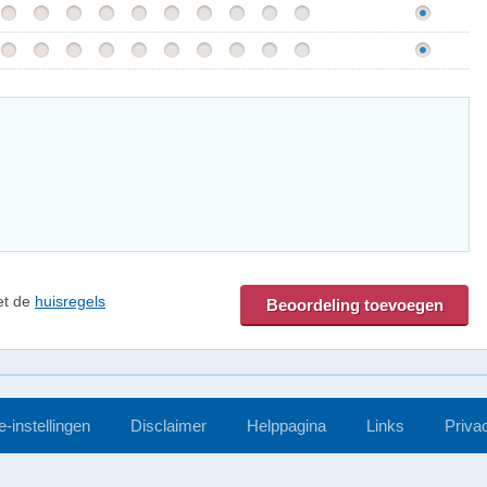
et de
huisregels
-instellingen
Disclaimer
Helppagina
Links
Priva