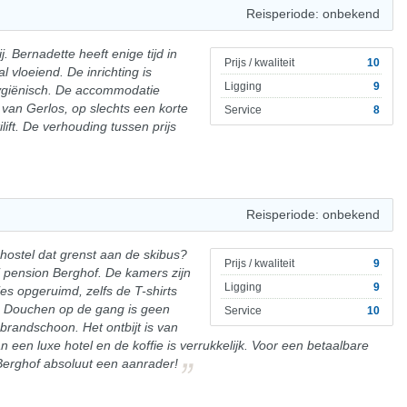
Reisperiode: onbekend
ij. Bernadette heeft enige tijd in
Prijs / kwaliteit
10
 vloeiend. De inrichting is
Ligging
9
ygiënisch. De accommodatie
 van Gerlos, op slechts een korte
Service
8
ift. De verhouding tussen prijs
Reisperiode: onbekend
hostel dat grenst aan de skibus?
Prijs / kwaliteit
9
j pension Berghof. De kamers zijn
Ligging
9
es opgeruimd, zelfs de T-shirts
. Douchen op de gang is geen
Service
10
brandschoon. Het ontbijt is van
n een luxe hotel en de koffie is verrukkelijk. Voor een betaalbare
 Berghof absoluut een aanrader!