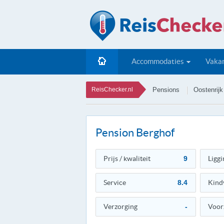
Accommodaties
Vakan
ReisChecker.nl
Pensions
Oostenrijk
Pension Berghof
Prijs / kwaliteit
9
Liggi
Service
8.4
Kind
Verzorging
-
Voor