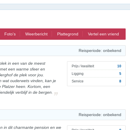
Foto's
Weerbericht
Plattegrond
Vertel een vriend
Reisperiode: onbekend
plek in een van de meest
Prijs / kwaliteit
10
 met een warme sfeer en
Ligging
5
Berghof de plek voor jou.
 wat ouderwets vinden, kan je
Service
8
ie Platzer heen. Kortom, een
ndelijk verblijf in de bergen.
Reisperiode: onbekend
n in dit charmante pension en we