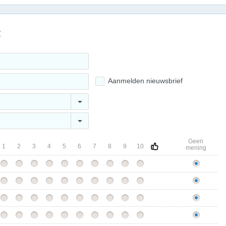
g
Aanmelden nieuwsbrief
Geen
1
2
3
4
5
6
7
8
9
10
mening