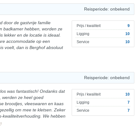
Reisperiode: onbekend
 door de gastvrije familie
Prijs / kwaliteit
9
en badkamer hebben, worden ze
Ligging
10
s lekker en de locatie is ideaal.
bare accommodatie op een
Service
10
is voelt, dan is Berghof absoluut
Reisperiode: onbekend
rlos was fantastisch! Ondanks dat
Prijs / kwaliteit
10
, werden ze heel goed
Ligging
7
se broodjes, vleeswaren en kaas
 gezellig om mee te kletsen. Zeker
Service
7
s-kwaliteitverhouding. We hebben