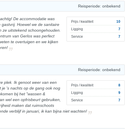
Reisperiode: onbekend
krachtig! De accommodatie was
Prijs / kwaliteit
10
gastvrij. Hoewel we de sanitaire
Ligging
7
n ze uitstekend schoongehouden.
entrum van Gerlos was perfect
Service
7
weten te overtuigen en we kijken
eren!
Reisperiode: onbekend
ze plek. Ik genoot weer van een
Prijs / kwaliteit
8
dat je 's nachts op de gang ook nog
Ligging
9
nkomen bij het "wassen &
an wel een opfrisbeurt gebruiken,
Service
7
vrijheid maken dat ruimschoots
nde verblijf in januari, ik kan bijna niet wachten!