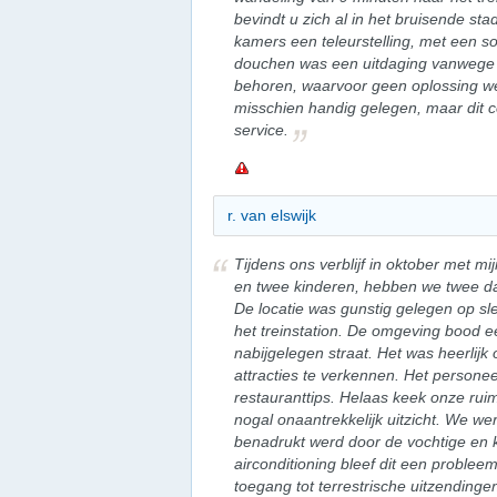
bevindt u zich al in het bruisende s
kamers een teleurstelling, met een
douchen was een uitdaging vanwege d
behoren, waarvoor geen oplossing we
misschien handig gelegen, maar dit c
service.
r. van elswijk
Tijdens ons verblijf in oktober met mi
en twee kinderen, hebben we twee dag
De locatie was gunstig gelegen op sl
het treinstation. De omgeving bood 
nabijgelegen straat. Het was heerlijk
attracties te verkennen. Het personee
restauranttips. Helaas keek onze ru
nogal onaantrekkelijk uitzicht. We 
benadrukt werd door de vochtige en 
airconditioning bleef dit een proble
toegang tot terrestrische uitzending