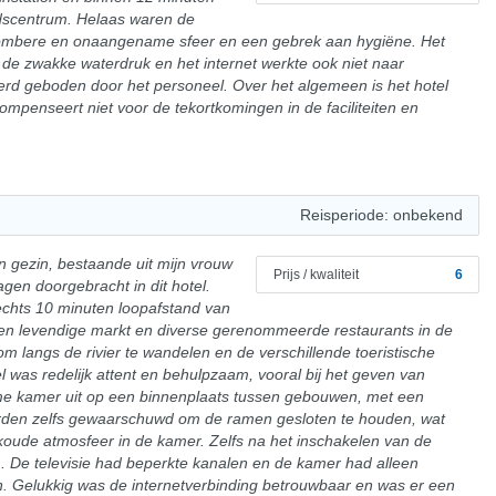
tadscentrum. Helaas waren de
 sombere en onaangename sfeer en een gebrek aan hygiëne. Het
e zwakke waterdruk en het internet werkte ook niet naar
rd geboden door het personeel. Over het algemeen is het hotel
ompenseert niet voor de tekortkomingen in de faciliteiten en
Reisperiode: onbekend
jn gezin, bestaande uit mijn vrouw
Prijs / kwaliteit
6
en doorgebracht in dit hotel.
echts 10 minuten loopafstand van
een levendige markt en diverse gerenommeerde restaurants in de
 om langs de rivier te wandelen en de verschillende toeristische
l was redelijk attent en behulpzaam, vooral bij het geven van
ime kamer uit op een binnenplaats tussen gebouwen, met een
werden zelfs gewaarschuwd om de ramen gesloten te houden, wat
koude atmosfeer in de kamer. Zelfs na het inschakelen van de
em. De televisie had beperkte kanalen en de kamer had alleen
en. Gelukkig was de internetverbinding betrouwbaar en was er een