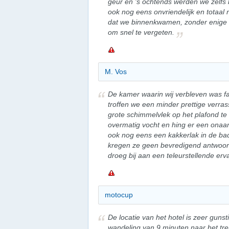
geur en 's ochtends werden we zelfs
ook nog eens onvriendelijk en totaa
dat we binnenkwamen, zonder enige b
om snel te vergeten.
M. Vos
De kamer waarin wij verbleven was fa
troffen we een minder prettige verr
grote schimmelvlek op het plafond te
overmatig vocht en hing er een ona
ook nog eens een kakkerlak in de ba
kregen ze geen bevredigend antwoord
droeg bij aan een teleurstellende erv
motocup
De locatie van het hotel is zeer guns
wandeling van 9 minuten naar het tre