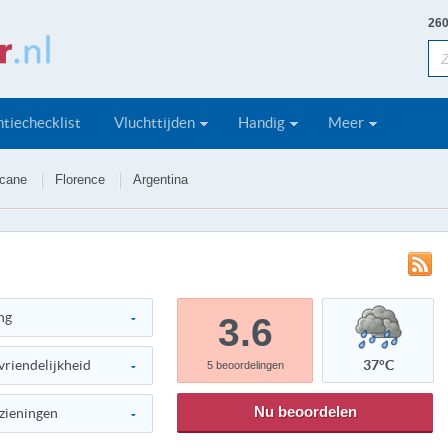
260
tiechecklist
Vluchttijden
Handig
Meer
cane
Florence
Argentina
ng
-
3.6
vriendelijkheid
-
37°C
5
beoordelingen
Nu beoordelen
zieningen
-