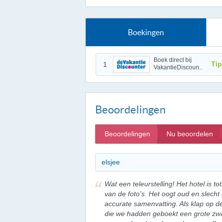
Boekingen
Boek direct bij
Tip
1
VakantieDiscoun..
Beoordelingen
Beoordelingen
Nu beoordelen
elsjee
Wat een teleurstelling! Het hotel is to
van de foto's. Het oogt oud en slecht
accurate samenvatting. Als klap op d
die we hadden geboekt een grote zwar