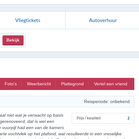
Vliegtickets
Autoverhuur
Bekijk
Foto's
Weerbericht
Plattegrond
Vertel een vriend
Reisperiode: onbekend
taal niet wat je verwacht op basis
Prijs / kwaliteit
2
 gerenoveerd, dat is wel een
e vuurpijl had een van de kamers
te vochtvlek op het plafond, wat resulteerde in een vreselijke