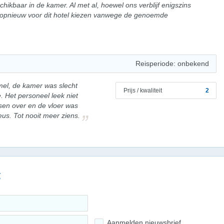
hikbaar in de kamer. Al met al, hoewel ons verblijf enigszins
 opnieuw voor dit hotel kiezen vanwege de genoemde
Reisperiode: onbekend
el, de kamer was slecht
Prijs / kwaliteit
2
. Het personeel leek niet
ensen over en de vloer was
us. Tot nooit meer ziens.
g
Aanmelden nieuwsbrief