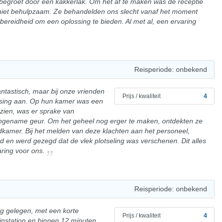
 begroet door een kakkerlak. Om het af te maken was de receptie
l niet behulpzaam. Ze behandelden ons slecht vanaf het moment
ereidheid om een oplossing te bieden. Al met al, een ervaring
Reisperiode: onbekend
ntastisch, maar bij onze vrienden
Prijs / kwaliteit
4
assing aan. Op hun kamer was een
 zien, was er sprake van
angename geur. Om het geheel nog erger te maken, ontdekten ze
dkamer. Bij het melden van deze klachten aan het personeel,
 en werd gezegd dat de vlek plotseling was verschenen. Dit alles
aring voor ons.
Reisperiode: onbekend
tig gelegen, met een korte
Prijs / kwaliteit
4
instation en binnen 12 minuten