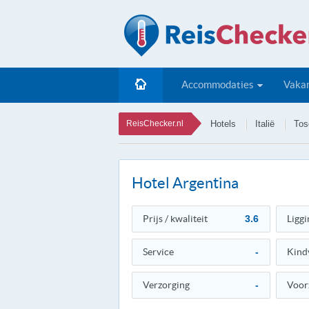
Accommodaties
Vakan
ReisChecker.nl
Hotels
Italië
Tos
Hotel Argentina
Prijs / kwaliteit
3.6
Liggi
Service
-
Kind
Verzorging
-
Voor