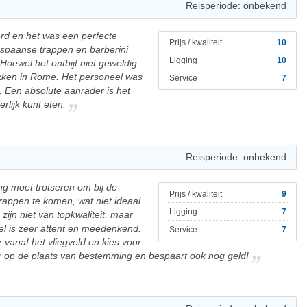
Reisperiode: onbekend
rd en het was een perfecte
Prijs / kwaliteit
10
e spaanse trappen en barberini
Ligging
10
 Hoewel het ontbijt niet geweldig
kken in Rome. Het personeel was
Service
7
. Een absolute aanrader is het
rlijk kunt eten.
Reisperiode: onbekend
ng moet trotseren om bij de
Prijs / kwaliteit
9
appen te komen, wat niet ideaal
Ligging
7
zijn niet van topkwaliteit, maar
el is zeer attent en meedenkend.
Service
7
r vanaf het vliegveld en kies voor
er op de plaats van bestemming en bespaart ook nog geld!