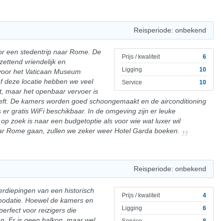
Reisperiode: onbekend
oor een stedentrip naar Rome. De
Prijs / kwaliteit
6
tzettend vriendelijk en
Ligging
10
 voor het Vaticaan Museum
af deze locatie hebben we veel
Service
10
, maar het openbaar vervoer is
heeft. De kamers worden goed schoongemaakt en de airconditioning
s er gratis WiFi beschikbaar. In de omgeving zijn er leuke
 op zoek is naar een budgetoptie als voor wie wat luxer wil
ar Rome gaan, zullen we zeker weer Hotel Garda boeken.
Reisperiode: onbekend
erdiepingen van een historisch
Prijs / kwaliteit
4
odatie. Hoewel de kamers en
Ligging
6
perfect voor reizigers die
en. Er is geen balkon, maar wel