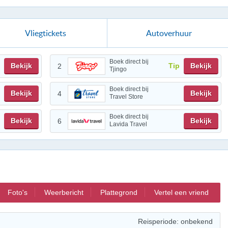
Vliegtickets
Autoverhuur
Boek direct bij
Bekijk
Tip
Bekijk
2
Tjingo
Boek direct bij
Bekijk
Bekijk
4
Travel Store
Boek direct bij
Bekijk
Bekijk
6
Lavida Travel
Foto's
Weerbericht
Plattegrond
Vertel een vriend
Reisperiode: onbekend