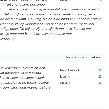
Service
8
ht. Het vriendelijke personeel
jtruimte is erg klein met beperkt aantal tafels, waardoor het lastig
. Het ontbijt zelf is eenvoudig met voornamelijk zoete opties en
 de ochtend komt. Gelukkig zijn er in de buurt van het hotel enkele
 Het hotel ligt op loopafstand van het stadscentrum (ongeveer 25
ige optie. De prijzen zijn redelijk. Al met al is dit hotel een
oek zijn naar een betaalbare accommodatie met
soneel.
Reisperiode: onbekend
 te verkennen, slechts op een
Prijs / kwaliteit
10
et personeel is ontzettend
Ligging
10
 is misschien niet spectaculair,
e nabijgelegen pizzeria/snackbar
Service
10
oor een luxere eetervaring is Harry