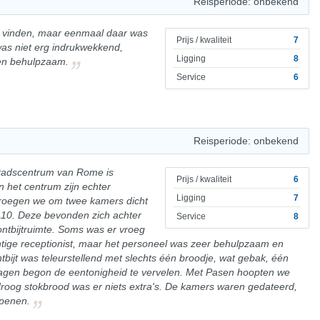
Reisperiode: onbekend
te vinden, maar eenmaal daar was
Prijs / kwaliteit
7
was niet erg indrukwekkend,
Ligging
8
 en behulpzaam.
Service
6
Reisperiode: onbekend
 stadscentrum van Rome is
Prijs / kwaliteit
6
n het centrum zijn echter
Ligging
7
 vroegen we om twee kamers dicht
 110. Deze bevonden zich achter
Service
8
ontbijtruimte. Soms was er vroeg
htige receptionist, maar het personeel was zeer behulpzaam en
ntbijt was teleurstellend met slechts één broodje, wat gebak, één
dagen begon de eentonigheid te vervelen. Met Pasen hoopten we
droog stokbrood was er niets extra's. De kamers waren gedateerd,
openen.