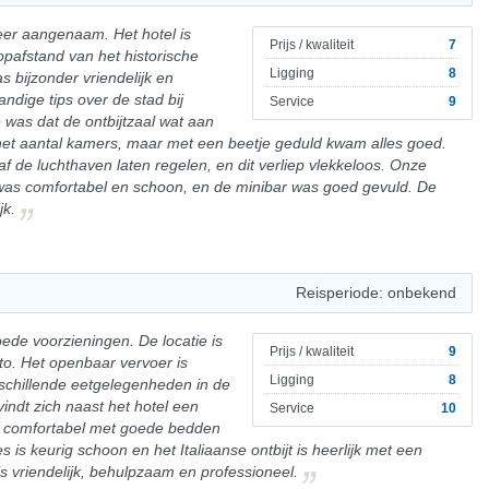
 zeer aangenaam. Het hotel is
Prijs / kwaliteit
7
opafstand van het historische
Ligging
8
 bijzonder vriendelijk en
dige tips over de stad bij
Service
9
 was dat de ontbijtzaal wat aan
 het aantal kamers, maar met een beetje geduld kwam alles goed.
f de luchthaven laten regelen, en dit verliep vlekkeloos. Onze
was comfortabel en schoon, en de minibar was goed gevuld. De
jk.
Reisperiode: onbekend
ede voorzieningen. De locatie is
Prijs / kwaliteit
9
to. Het openbaar vervoer is
Ligging
8
rschillende eetgelegenheden in de
indt zich naast het hotel een
Service
10
jn comfortabel met goede bedden
 is keurig schoon en het Italiaanse ontbijt is heerlijk met een
is vriendelijk, behulpzaam en professioneel.