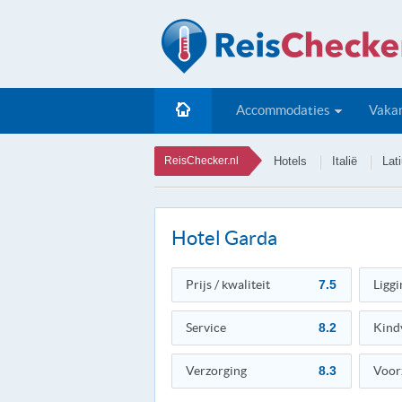
Accommodaties
Vakan
ReisChecker.nl
Hotels
Italië
Lat
Hotel Garda
Prijs / kwaliteit
7.5
Liggi
Service
8.2
Kind
Verzorging
8.3
Voor