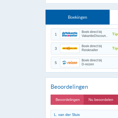
Boekingen
Boek direct bij
Tip
1
VakantieDiscoun..
Boek direct bij
Tip
3
Reisknaller
Boek direct bij
5
D-reizen
Beoordelingen
Beoordelingen
Nu beoordelen
L. van der Sluis