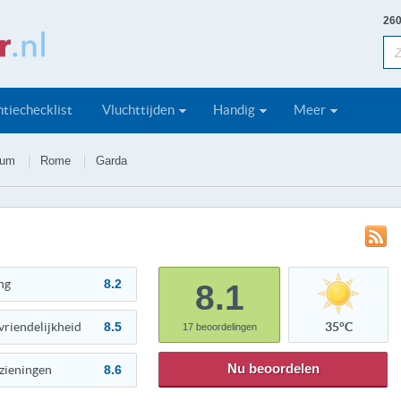
260
tiechecklist
Vluchttijden
Handig
Meer
ium
Rome
Garda
ng
8.2
8.1
vriendelijkheid
8.5
35°C
17
beoordelingen
Nu beoordelen
zieningen
8.6