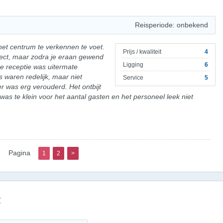
Reisperiode: onbekend
 het centrum te verkennen te voet.
Prijs / kwaliteit
4
ect, maar zodra je eraan gewend
Ligging
6
 de receptie was uitermate
 waren redelijk, maar niet
Service
5
 was erg verouderd. Het ontbijt
l was te klein voor het aantal gasten en het personeel leek niet
Pagina
1
2
>
g