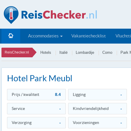
Accommodaties
Vakantiechecklist
Vluchtt
ReisChecker.nl
Hotels
Italië
Lombardije
Como
Park 
Hotel Park Meubl
Prijs / kwaliteit
8.4
Ligging
-
Service
-
Kindvriendelijkheid
-
Verzorging
-
Voorzieningen
-