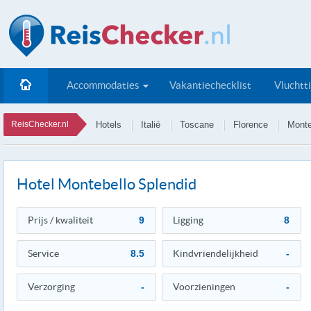
Accommodaties
Vakantiechecklist
Vluchtt
ReisChecker.nl
Hotels
Italië
Toscane
Florence
Monte
Hotel Montebello Splendid
Prijs / kwaliteit
9
Ligging
8
Service
8.5
Kindvriendelijkheid
-
Verzorging
-
Voorzieningen
-