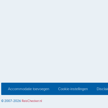
Accommodatie toevoegen
Cookie-instellingen
Discla
© 2007-2026
ReisChecker.nl