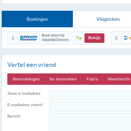
Boekingen
Vliegtickets
Boek direct bij
Tip
Bekijk
1
2
VakantieDiscoun..
Vertel een vriend
Beoordelingen
Nu beoordelen
Foto's
Weerbericht
Jouw e-mailadres:
E-mailadres vriend:
Bericht: