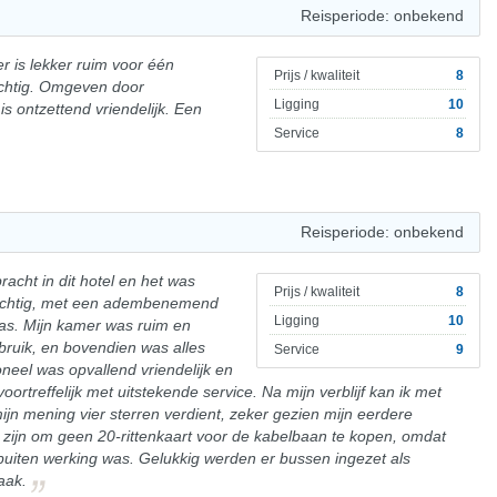
Reisperiode: onbekend
er is lekker ruim voor één
Prijs / kwaliteit
8
rachtig. Omgeven door
Ligging
10
is ontzettend vriendelijk. Een
Service
8
Reisperiode: onbekend
acht in dit hotel en het was
Prijs / kwaliteit
8
 prachtig, met een adembenemend
Ligging
10
ras. Mijn kamer was ruim en
bruik, en bovendien was alles
Service
9
neel was opvallend vriendelijk en
ortreffelijk met uitstekende service. Na mijn verblijf kan ik met
ijn mening vier sterren verdient, zeker gezien mijn eerdere
zou zijn om geen 20-rittenkaart voor de kabelbaan te kopen, omdat
 buiten werking was. Gelukkig werden er bussen ingezet als
aak.