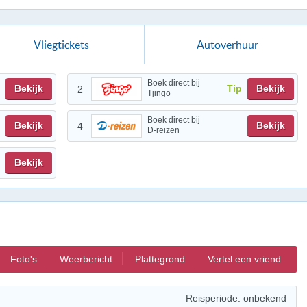
Vliegtickets
Autoverhuur
Boek direct bij
Bekijk
Tip
Bekijk
2
Tjingo
Boek direct bij
Bekijk
Bekijk
4
D-reizen
Bekijk
Foto's
Weerbericht
Plattegrond
Vertel een vriend
Reisperiode: onbekend