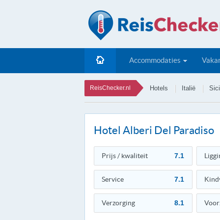
Accommodaties
Vakan
ReisChecker.nl
Hotels
Italië
Sici
Hotel Alberi Del Paradiso
Prijs / kwaliteit
7.1
Liggi
Service
7.1
Kind
Verzorging
8.1
Voor