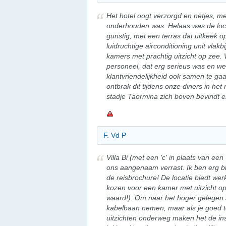
Het hotel oogt verzorgd en netjes, m
onderhouden was. Helaas was de loc
gunstig, met een terras dat uitkeek 
luidruchtige airconditioning unit vlakb
kamers met prachtig uitzicht op zee. 
personeel, dat erg serieus was en we
klantvriendelijkheid ook samen te ga
ontbrak dit tijdens onze diners in het 
stadje Taormina zich boven bevindt e
F. Vd P
Villa Bi (met een 'c' in plaats van ee
ons aangenaam verrast. Ik ben erg blij
de reisbrochure! De locatie biedt wer
kozen voor een kamer met uitzicht op
waard!). Om naar het hoger gelegen s
kabelbaan nemen, maar als je goed ter
uitzichten onderweg maken het de in