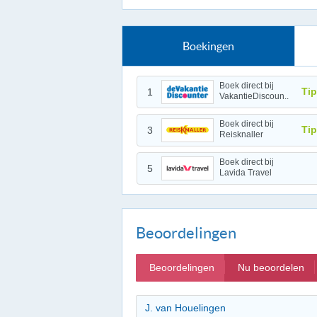
Boekingen
Boek direct bij
Tip
1
VakantieDiscoun..
Boek direct bij
Tip
3
Reisknaller
Boek direct bij
5
Lavida Travel
Beoordelingen
Beoordelingen
Nu beoordelen
J. van Houelingen