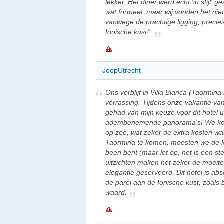
lekker. Het diner werd echt 'in stijl
wat formeel, maar wij vonden het nie
vanwege de prachtige ligging, precies
Ionische kust!'.
JoopUtrecht
Ons verblijf in Villa Bianca (Taorm
verrassing. Tijdens onze vakantie van 
gehad van mijn keuze voor dit hotel ui
adembenemende panorama's! We koze
op zee, wat zeker de extra kosten w
Taormina te komen, moesten we de ka
been bent (maar let op, het is een st
uitzichten maken het zeker de moeit
elegantie geserveerd. Dit hotel is a
de parel aan de Ionische kust, zoals
waard.