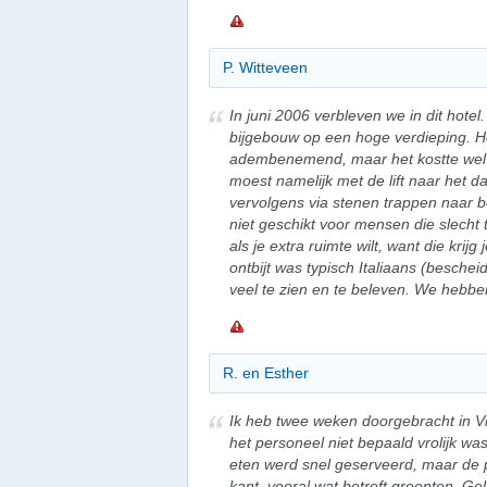
P. Witteveen
In juni 2006 verbleven we in dit hote
bijgebouw op een hoge verdieping. He
adembenemend, maar het kostte wel 
moest namelijk met de lift naar het
vervolgens via stenen trappen naar b
niet geschikt voor mensen die slecht 
als je extra ruimte wilt, want die kri
ontbijt was typisch Italiaans (besche
veel te zien en te beleven. We hebben
R. en Esther
Ik heb twee weken doorgebracht in Vi
het personeel niet bepaald vrolijk wa
eten werd snel geserveerd, maar de 
kant, vooral wat betreft groenten. G