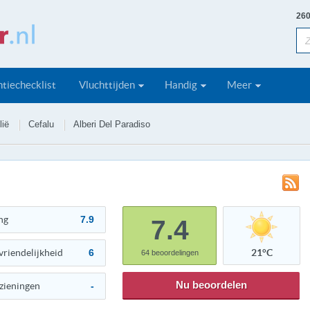
260
tiechecklist
Vluchttijden
Handig
Meer
lië
Cefalu
Alberi Del Paradiso
ng
7.9
7.4
vriendelijkheid
6
21°C
64
beoordelingen
Nu beoordelen
zieningen
-