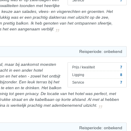
Service
7
waliteiten toonden met heerlijke
 keuze aan salades, vlees- en visgerechten en groenten. Het
lukkig was er een prachtig dakterras met uitzicht op de zee,
prettig balkon. Ik heb genoten van het ontspannen sfeertje,
as het een aangenaam verblijf.
Reisperiode: onbekend
ed, maar bij aankomst moesten
Prijs / kwaliteit
7
cht in een ander hotel
Ligging
8
n en het eten - zowel het ontbijt
 bijzonder. Een leuk terras bij het
Service
7
te eten en te drinken. Het balkon
ig tot geen privacy. De locatie van het hotel was perfect, met
rukke straat en de kabelbaan op korte afstand. Al met al hebben
na is werkelijk prachtig met adembenemend uitzicht.
Reisperiode: onbekend