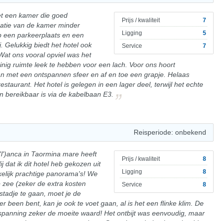
et een kamer die goed
Prijs / kwaliteit
7
atie van de kamer minder
Ligging
5
op een parkeerplaats en een
ij. Gelukkig biedt het hotel ook
Service
7
Wat ons vooral opviel was het
inig ruimte leek te hebben voor een lach. Voor ons hoort
an met een ontspannen sfeer en af en toe een grapje. Helaas
restaurant. Het hotel is gelegen in een lager deel, terwijl het echte
n bereikbaar is via de kabelbaan E3.
Reisperiode: onbekend
n 'l')anca in Taormina mare heeft
Prijs / kwaliteit
8
 dat ik dit hotel heb gekozen uit
Ligging
8
kelijk prachtige panorama's! We
 zee (zeker de extra kosten
Service
8
tadje te gaan, moet je de
 been bent, kan je ook te voet gaan, al is het een flinke klim. De
spanning zeker de moeite waard! Het ontbijt was eenvoudig, maar