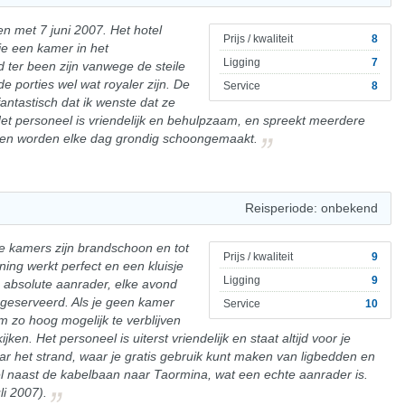
 en met 7 juni 2007. Het hotel
Prijs / kwaliteit
8
 je een kamer in het
Ligging
7
 ter been zijn vanwege de steile
de porties wel wat royaler zijn. De
Service
8
antastisch dat ik wenste dat ze
et personeel is vriendelijk en behulpzaam, en spreekt meerdere
vol en worden elke dag grondig schoongemaakt.
Reisperiode: onbekend
 De kamers zijn brandschoon en tot
Prijs / kwaliteit
9
ning werkt perfect en een kluisje
Ligging
9
en absolute aanrader, elke avond
 geserveerd. Als je geen kamer
Service
10
om zo hoog mogelijk te verblijven
ken. Het personeel is uiterst vriendelijk en staat altijd voor je
naar het strand, waar je gratis gebruik kunt maken van ligbedden en
l naast de kabelbaan naar Taormina, wat een echte aanrader is.
li 2007).