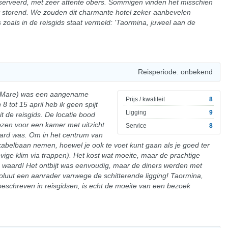
' geserveerd, met zeer attente obers. Sommigen vinden het misschien
t storend. We zouden dit charmante hotel zeker aanbevelen
 zoals in de reisgids staat vermeld: 'Taormina, juweel aan de
Reisperiode: onbekend
ina Mare) was een aangename
Prijs / kwaliteit
8
8 tot 15 april heb ik geen spijt
Ligging
9
t de reisgids. De locatie bood
n voor een kamer met uitzicht
Service
8
aard was. Om in het centrum van
belbaan nemen, hoewel je ook te voet kunt gaan als je goed ter
evige klim via trappen). Het kost wat moeite, maar de prachtige
e waard! Het ontbijt was eenvoudig, maar de diners werden met
bsoluut een aanrader vanwege de schitterende ligging! Taormina,
 beschreven in reisgidsen, is echt de moeite van een bezoek