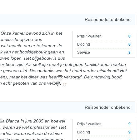
Reisperiode: onbekend
l. Onze kamer bevond zich in het
Prijs / kwaliteit
8
t uitzicht op zee was
Ligging
8
wat moeite om er te komen. Je
 dak van het hoofdgebouw gaan en
Service
8
oven lopen. Het bijgebouw is dus
ter been zijn. Als stelletje moet je ook geen familiekamer boeken
jg je gewoon niet. Desondanks was het hotel verder uitstekend! Het
iden), maar het diner was heerlijk verzorgd. De omgeving bood
 echt genoten van ons verblijf.
Reisperiode: onbekend
lla Bianca in juni 2005 en hoewel
Prijs / kwaliteit
9
s, waren ze wel professioneel. Het
Ligging
9
porties waren wat aan de kleine
elukkig was er op zaterdagen een