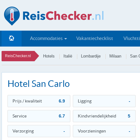
Accommodaties
Vakantiechecklist
Vluchtt
ReisChecker.nl
Hotels
Italië
Lombardije
Milaan
San C
Hotel San Carlo
Prijs / kwaliteit
6.9
Ligging
-
Service
6.7
Kindvriendelijkheid
5
Verzorging
-
Voorzieningen
-