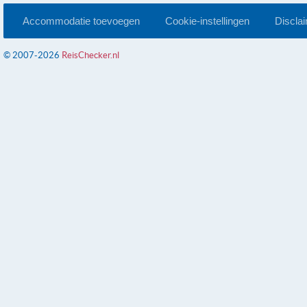
Accommodatie toevoegen
Cookie-instellingen
Discla
© 2007-2026
ReisChecker.nl