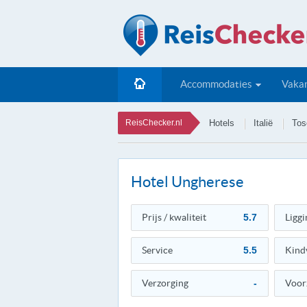
Accommodaties
Vakan
ReisChecker.nl
Hotels
Italië
Tos
Hotel Ungherese
Prijs / kwaliteit
5.7
Liggi
Service
5.5
Kind
Verzorging
-
Voor