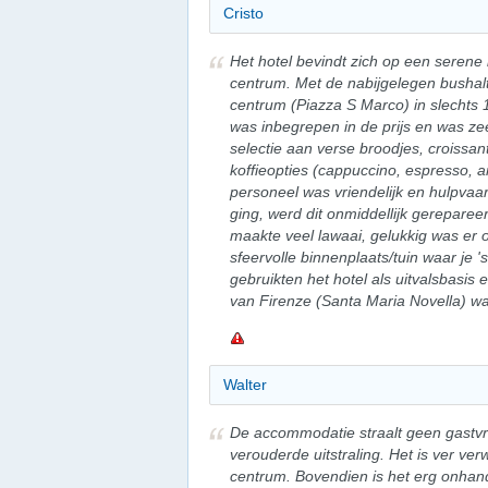
Cristo
Het hotel bevindt zich op een serene 
centrum. Met de nabijgelegen bushalte
centrum (Piazza S Marco) in slechts 1
was inbegrepen in de prijs en was ze
selectie aan verse broodjes, croissan
koffieopties (cappuccino, espresso, a
personeel was vriendelijk en hulpvaard
ging, werd dit onmiddellijk gereparee
maakte veel lawaai, gelukkig was er 
sfeervolle binnenplaats/tuin waar je 
gebruikten het hotel als uitvalsbasis
van Firenze (Santa Maria Novella) w
Walter
De accommodatie straalt geen gastvri
verouderde uitstraling. Het is ver ve
centrum. Bovendien is het erg onhan