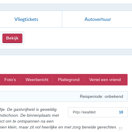
Vliegtickets
Autoverhuur
Bekijk
Foto's
Weerbericht
Plattegrond
Vertel een vriend
Reisperiode: onbekend
tje. De gastvrijheid is geweldig
Prijs / kwaliteit
10
andschoon. De binnenplaats met
rfect om te ontspannen na een
hien klein, maar zit vol heerlijke en met zorg bereide gerechten.