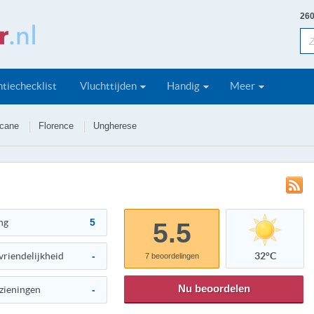
260
tiechecklist
Vluchttijden
Handig
Meer
cane
Florence
Ungherese
ng
5
5.5
vriendelijkheid
-
32°C
7
beoordelingen
Nu beoordelen
zieningen
-