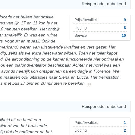
Reisperiode: onbekend
locatie net buiten het drukke
Prijs / kwaliteit
9
s van lijn 17 en 11 kun je het
Ligging
8
0 minuten bereiken. Het ontbijt
er smakelijk. Er was een ruime
Service
10
ts, yoghurt en muesli. Ook de
mericano) waren van uitstekende kwaliteit en vers gezet. Het
ig, zelfs als we extra heet water wilden. Toen het toilet kapot
rd. De airconditioning op de kamer functioneerde niet optimaal en
ook een plafondventilator beschikbaar. Achter het hotel was een
's avonds heerlijk kon ontspannen na een dagje in Florence. We
 en maakten ook uitstapjes naar Siena en Lucca. Het treinstation
as met bus 17 binnen 20 minuten te bereiken.
Reisperiode: onbekend
jheid uit en heeft een
Prijs / kwaliteit
1
rwijderd van het bruisende
Ligging
2
dig dat de badkamer na het