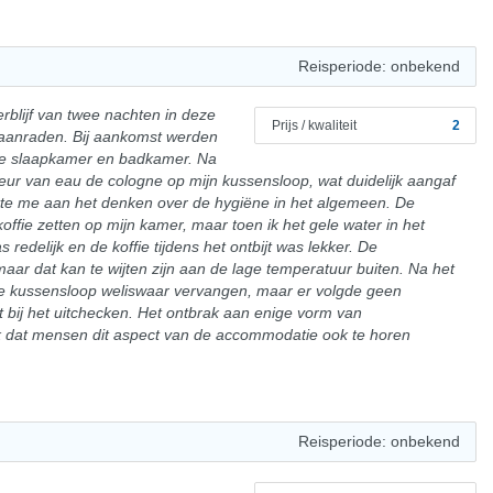
Reisperiode: onbekend
blijf van twee nachten in deze
Prijs / kwaliteit
2
 aanraden. Bij aankomst werden
 de slaapkamer en badkamer. Na
eur van eau de cologne op mijn kussensloop, wat duidelijk aangaf
ette me aan het denken over de hygiëne in het algemeen. De
offie zetten op mijn kamer, maar toen ik het gele water in het
s redelijk en de koffie tijdens het ontbijt was lekker. De
 maar dat kan te wijten zijn aan de lage temperatuur buiten. Na het
e kussensloop weliswaar vervangen, maar er volgde geen
et bij het uitchecken. Het ontbrak aan enige vorm van
rijk dat mensen dit aspect van de accommodatie ook te horen
Reisperiode: onbekend