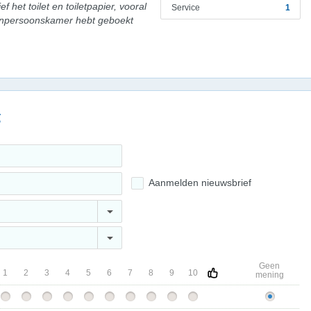
f het toilet en toiletpapier, vooral
Service
1
eenpersoonskamer hebt geboekt
g
Aanmelden nieuwsbrief
Geen
1
2
3
4
5
6
7
8
9
10
mening