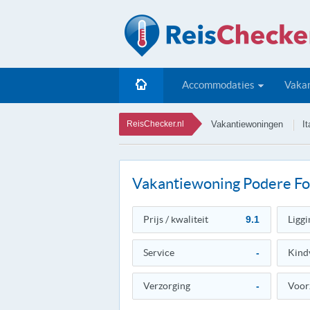
Accommodaties
Vakan
ReisChecker.nl
Vakantiewoningen
It
Vakantiewoning Podere Fo
Prijs / kwaliteit
9.1
Liggi
Service
-
Kind
Verzorging
-
Voor