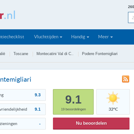
260
tiechecklist
Vluchttijden
Handig
Meer
alië
Toscane
Montecatini Val di C..
Podere Fontemigliari
ntemigliari
ng
9.3
9.1
vriendelijkheid
9.1
32°C
19
beoordelingen
Nu beoordelen
zieningen
-