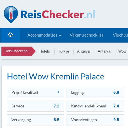
Accommodaties
Vakantiechecklist
Vluchtt
ReisChecker.nl
Hotels
Turkije
Antalya
Antalya
Wow K
Hotel Wow Kremlin Palace
Prijs / kwaliteit
7
Ligging
6.8
Service
7.2
Kindvriendelijkheid
7.4
Verzorging
8.5
Voorzieningen
9.5