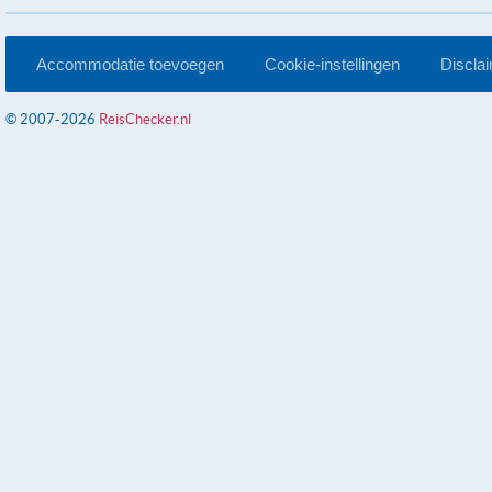
Accommodatie toevoegen
Cookie-instellingen
Discla
© 2007-2026
ReisChecker.nl