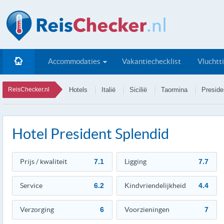
Accommodaties
Vakantiechecklist
Vluchtt
ReisChecker.nl
Hotels
Italië
Sicilië
Taormina
Preside
Hotel President Splendid
Prijs / kwaliteit
7.1
Ligging
7.7
Service
6.2
Kindvriendelijkheid
4.4
Verzorging
6
Voorzieningen
7