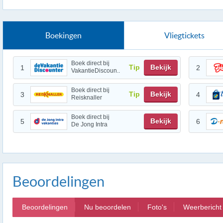
Boekingen
Vliegtickets
Boek direct bij
Tip
Bekijk
1
2
VakantieDiscoun..
Boek direct bij
Tip
Bekijk
3
4
Reisknaller
Boek direct bij
Bekijk
5
6
De Jong Intra
Beoordelingen
Beoordelingen
Nu beoordelen
Foto's
Weerbericht