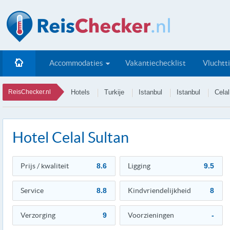
Accommodaties
Vakantiechecklist
Vluchtt
ReisChecker.nl
Hotels
Turkije
Istanbul
Istanbul
Celal
Hotel Celal Sultan
Prijs / kwaliteit
8.6
Ligging
9.5
Service
8.8
Kindvriendelijkheid
8
Verzorging
9
Voorzieningen
-