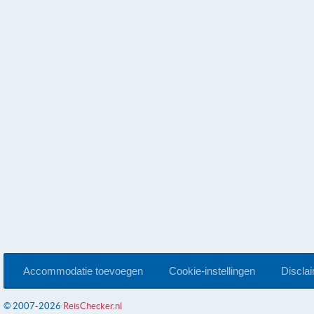
Accommodatie toevoegen
Cookie-instellingen
Discla
© 2007-2026
ReisChecker.nl