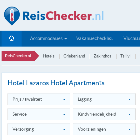
Accommodaties
Vakantiechecklist
Vluchtt
ReisChecker.nl
Hotels
Griekenland
Zakinthos
Tsilivi
Hotel Lazaros Hotel Apartments
Prijs / kwaliteit
-
Ligging
-
Service
-
Kindvriendelijkheid
-
Verzorging
-
Voorzieningen
-