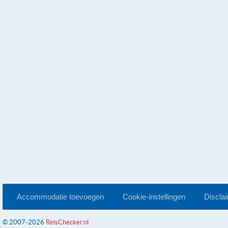
Accommodatie toevoegen
Cookie-instellingen
Discla
© 2007-2026
ReisChecker.nl