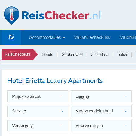
Accommodaties
Vakantiechecklist
Vluchtt
ReisChecker.nl
Hotels
Griekenland
Zakinthos
Tsilivi
Hotel Erietta Luxury Apartments
Prijs / kwaliteit
-
Ligging
-
Service
-
Kindvriendelijkheid
-
Verzorging
-
Voorzieningen
-