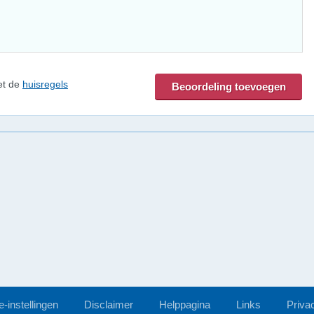
et de
huisregels
-instellingen
Disclaimer
Helppagina
Links
Priva