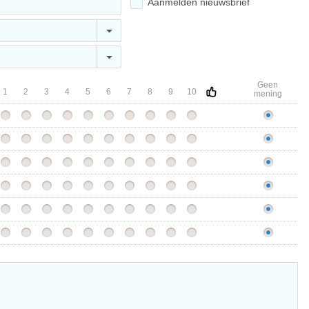
Aanmelden nieuwsbrief
Geen
1
2
3
4
5
6
7
8
9
10
mening