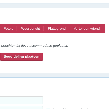
Foto's
Weerbericht
Plattegrond
Vertel een vriend
n berichten bij deze accommodatie geplaatst.
Beoordeling plaatsen
g