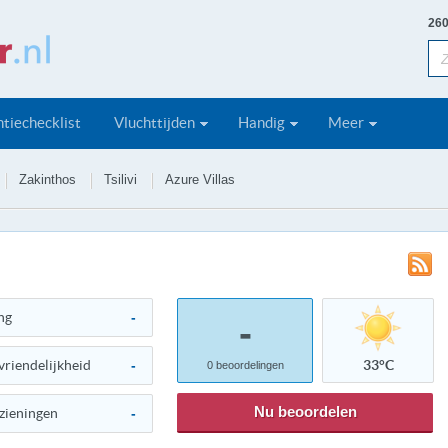
260
tiechecklist
Vluchttijden
Handig
Meer
Zakinthos
Tsilivi
Azure Villas
ng
-
-
vriendelijkheid
-
33°C
0
beoordelingen
Nu beoordelen
zieningen
-