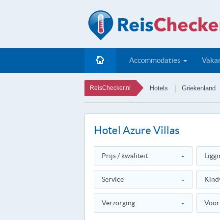
Accommodaties
Vakan
ReisChecker.nl
Hotels
Griekenland
Hotel Azure Villas
Prijs / kwaliteit
-
Liggi
Service
-
Kind
Verzorging
-
Voor