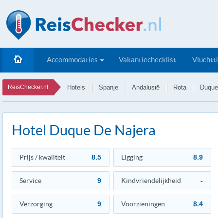
Accommodaties
Vakantiechecklist
Vluchtt
ReisChecker.nl
Hotels
Spanje
Andalusië
Rota
Duque
Hotel Duque De Najera
Prijs / kwaliteit
8.5
Ligging
8.9
Service
9
Kindvriendelijkheid
-
Verzorging
9
Voorzieningen
8.4