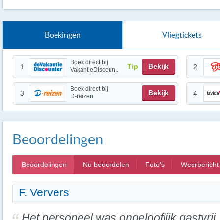
Boekingen
Vliegtickets
Boek direct bij
Tip
Bekijk
1
2
VakantieDiscoun..
Boek direct bij
Bekijk
3
4
D-reizen
Beoordelingen
Beoordelingen
Nu beoordelen
Foto's
Weerbericht
F. Ververs
Het personeel was ongelooflijk gastvrij.