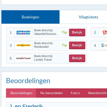
Boekingen
Vliegtickets
Boek direct bij
Tip
Bekijk
1
2
VakantieDiscoun..
Boek direct bij
Tip
Bekijk
3
4
Reisknaller
Boek direct bij
Bekijk
5
Lavida Travel
Beoordelingen
Beoordelingen
Nu beoordelen
Foto's
Weerbericht
J. en Frederik