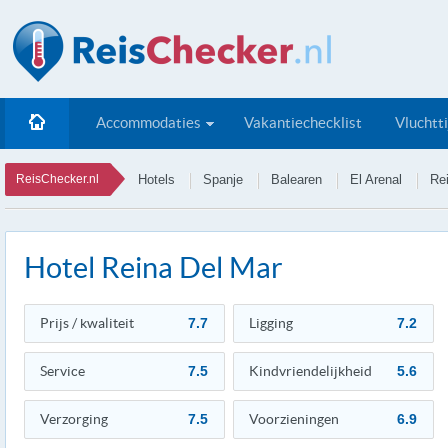
Accommodaties
Vakantiechecklist
Vluchtt
ReisChecker.nl
Hotels
Spanje
Balearen
El Arenal
Re
Hotel Reina Del Mar
Prijs / kwaliteit
7.7
Ligging
7.2
Service
7.5
Kindvriendelijkheid
5.6
Verzorging
7.5
Voorzieningen
6.9