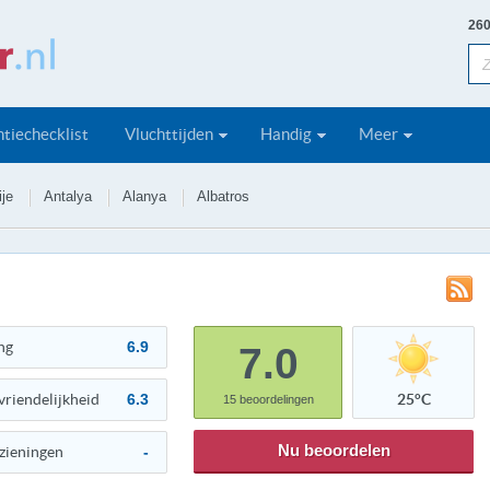
260
tiechecklist
Vluchttijden
Handig
Meer
ije
Antalya
Alanya
Albatros
ng
6.9
7.0
vriendelijkheid
6.3
25°C
15
beoordelingen
Nu beoordelen
zieningen
-