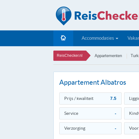
Accommodaties
Vakan
ReisChecker.nl
Appartementen
Turk
Appartement Albatros
Prijs / kwaliteit
7.5
Liggi
Service
-
Kind
Verzorging
-
Voor