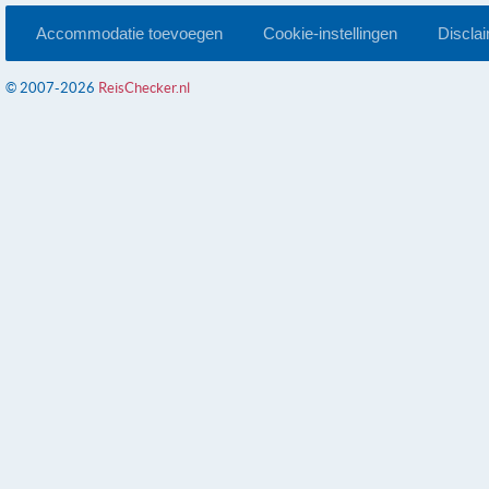
Accommodatie toevoegen
Cookie-instellingen
Discla
© 2007-2026
ReisChecker.nl