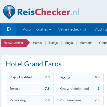
Accommodaties
Vakantiechecklist
Vluchtt
ReisChecker.nl
Hotels
Turkije
Mugla
Marmaris
Grand
Hotel Grand Faros
Prijs / kwaliteit
7.9
Ligging
6.5
Service
7.8
Kindvriendelijkheid
7
Verzorging
7.6
Voorzieningen
7.5