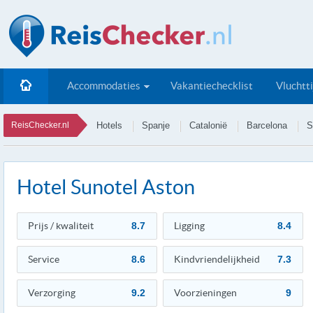
Accommodaties
Vakantiechecklist
Vluchtt
ReisChecker.nl
Hotels
Spanje
Catalonië
Barcelona
S
Hotel Sunotel Aston
Prijs / kwaliteit
8.7
Ligging
8.4
Service
8.6
Kindvriendelijkheid
7.3
Verzorging
9.2
Voorzieningen
9