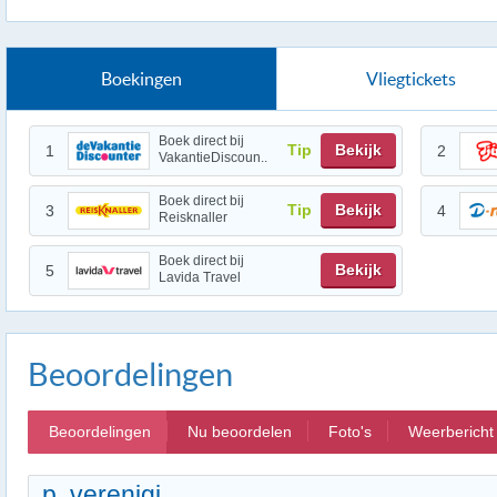
Boekingen
Vliegtickets
Boek direct bij
Tip
Bekijk
1
2
VakantieDiscoun..
Boek direct bij
Tip
Bekijk
3
4
Reisknaller
Boek direct bij
Bekijk
5
Lavida Travel
Beoordelingen
Beoordelingen
Nu beoordelen
Foto's
Weerbericht
p. verenigi...