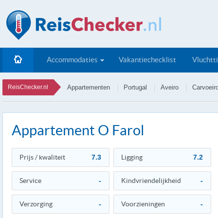
Accommodaties
Vakantiechecklist
Vluchtt
ReisChecker.nl
Appartementen
Portugal
Aveiro
Carvoeir
Appartement O Farol
Prijs / kwaliteit
7.3
Ligging
7.2
Service
-
Kindvriendelijkheid
-
Verzorging
-
Voorzieningen
-