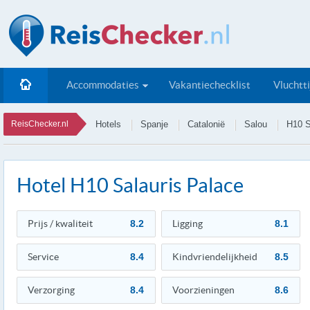
Accommodaties
Vakantiechecklist
Vluchtt
ReisChecker.nl
Hotels
Spanje
Catalonië
Salou
H10 S
Hotel H10 Salauris Palace
Prijs / kwaliteit
8.2
Ligging
8.1
Service
8.4
Kindvriendelijkheid
8.5
Verzorging
8.4
Voorzieningen
8.6