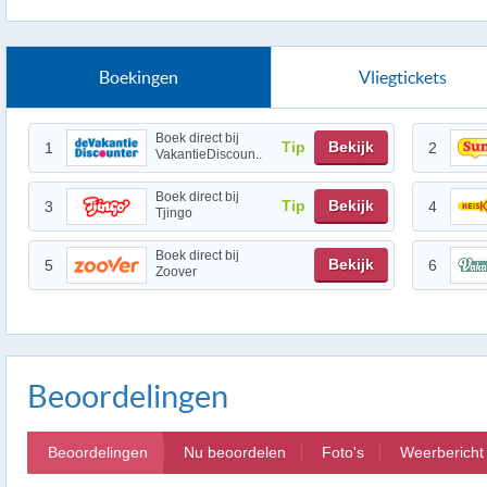
Boekingen
Vliegtickets
Boek direct bij
Tip
Bekijk
1
2
VakantieDiscoun..
Boek direct bij
Tip
Bekijk
3
4
Tjingo
Boek direct bij
Bekijk
5
6
Zoover
Beoordelingen
Beoordelingen
Nu beoordelen
Foto's
Weerbericht