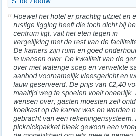
S. de Zeeuw
Hoewel het hotel er prachtig uitziet en 
rustige ligging heeft die toch dicht bij he
centrum ligt, valt het eten tegen in
vergelijking met de rest van de faciliteit
De kamers zijn ruim en goed onderhoud
te wensen over. De kwaliteit van de ge
over met waterige soep en verwelkte sa
aanbod voornamelijk vleesgericht en w
lauw geserveerd. De prijs van €2,40 voo
maaltijd weg te spoelen voelt oneerlijk. 
wensen over; gasten moesten zelf ontd
koelkast op de kamer was en werden n
gebracht van een rekeningensysteem
picknickpakket bleek gewoon een vroeg o
de mogelijkheid om iets mee te nemen. 