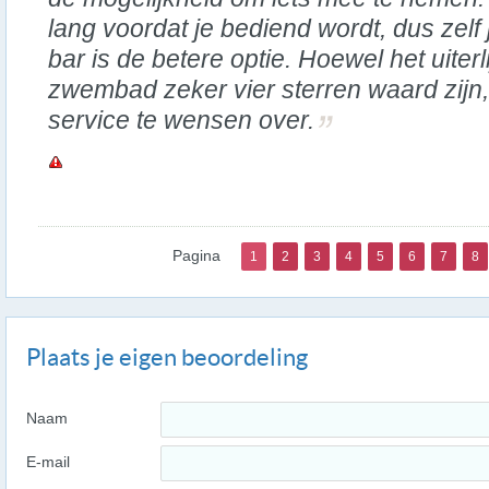
lang voordat je bediend wordt, dus zelf 
bar is de betere optie. Hoewel het uiter
zwembad zeker vier sterren waard zijn, 
service te wensen over.
Pagina
1
2
3
4
5
6
7
8
Plaats je eigen beoordeling
Naam
E-mail