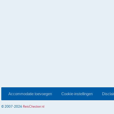
Accommodatie toevoegen
Cookie-instellingen
Discla
© 2007-2026
ReisChecker.nl