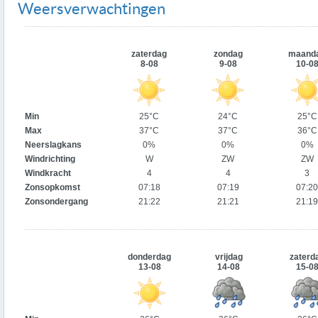
Weersverwachtingen
zaterdag
zondag
maand
8-08
9-08
10-0
Min
25°C
24°C
25°C
Max
37°C
37°C
36°C
Neerslagkans
0%
0%
0%
Windrichting
W
ZW
ZW
Windkracht
4
4
3
Zonsopkomst
07:18
07:19
07:20
Zonsondergang
21:22
21:21
21:19
donderdag
vrijdag
zaterd
13-08
14-08
15-0