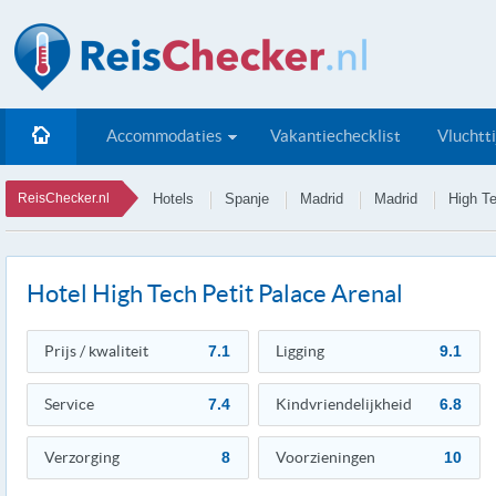
Accommodaties
Vakantiechecklist
Vluchtt
ReisChecker.nl
Hotels
Spanje
Madrid
Madrid
High Te
Hotel High Tech Petit Palace Arenal
Prijs / kwaliteit
7.1
Ligging
9.1
Service
7.4
Kindvriendelijkheid
6.8
Verzorging
8
Voorzieningen
10