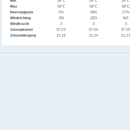
Min
26°C
26°C
26°C
Max
39°C
39°C
38°C
Neerslagkans
0%
39%
27%
Windrichting
ZW
ZZO
NO
Windkracht
3
3
3
Zonsopkomst
07:23
07:24
07:2
Zonsondergang
21:16
21:14
21:1