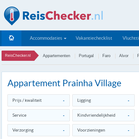
Accommodaties
Vakantiechecklist
Vluchtt
ReisChecker.nl
Appartementen
Portugal
Faro
Alvor
P
Appartement Prainha Village
Prijs / kwaliteit
-
Ligging
-
Service
-
Kindvriendelijkheid
-
Verzorging
-
Voorzieningen
-