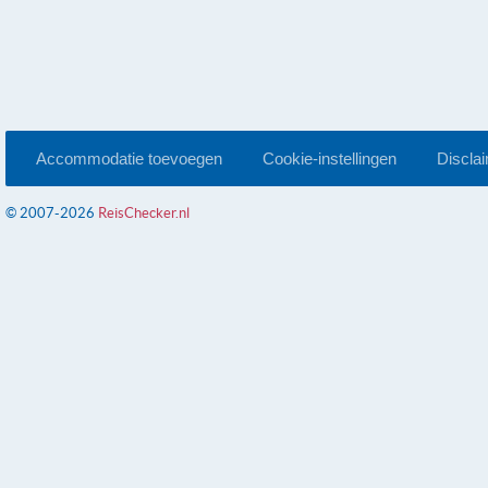
Accommodatie toevoegen
Cookie-instellingen
Discla
© 2007-2026
ReisChecker.nl