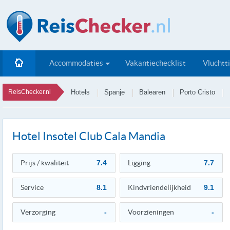
Accommodaties
Vakantiechecklist
Vluchtt
ReisChecker.nl
Hotels
Spanje
Balearen
Porto Cristo
Hotel Insotel Club Cala Mandia
Prijs / kwaliteit
7.4
Ligging
7.7
Service
8.1
Kindvriendelijkheid
9.1
Verzorging
-
Voorzieningen
-