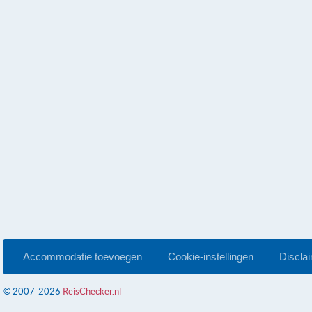
Accommodatie toevoegen
Cookie-instellingen
Discla
© 2007-2026
ReisChecker.nl