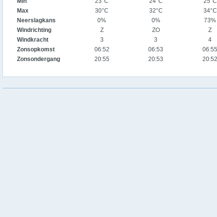
Min
23°C
24°C
25°C
Max
30°C
32°C
34°C
Neerslagkans
0%
0%
73%
Windrichting
Z
ZO
Z
Windkracht
3
3
4
Zonsopkomst
06:52
06:53
06:5
Zonsondergang
20:55
20:53
20:5