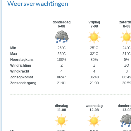
Weersverwachtingen
donderdag
vrijdag
zaterd
6-08
7-08
8-08
Min
26°C
25°C
24°C
Max
33°C
32°C
31°C
Neerslagkans
100%
80%
5%
Windrichting
Z
Z
ZO
Windkracht
4
4
3
Zonsopkomst
06:47
06:48
06:4
Zonsondergang
21:01
21:00
20:5
dinsdag
woensdag
donder
11-08
12-08
13-0