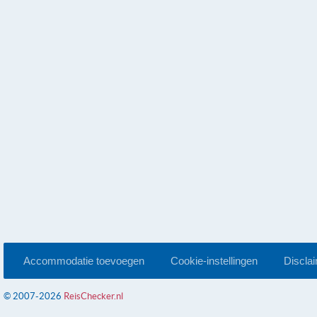
Accommodatie toevoegen
Cookie-instellingen
Discla
© 2007-2026
ReisChecker.nl