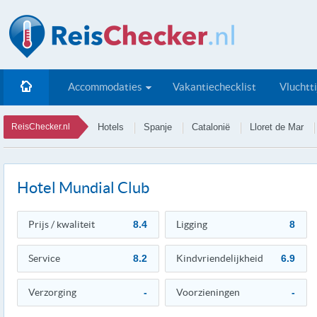
Accommodaties
Vakantiechecklist
Vluchtt
ReisChecker.nl
Hotels
Spanje
Catalonië
Lloret de Mar
Hotel Mundial Club
Prijs / kwaliteit
8.4
Ligging
8
Service
8.2
Kindvriendelijkheid
6.9
Verzorging
-
Voorzieningen
-