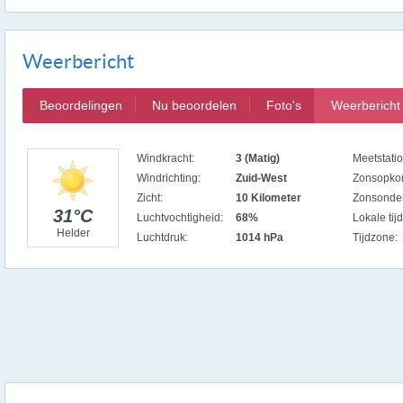
Weerbericht
Beoordelingen
Nu beoordelen
Foto's
Weerbericht
Windkracht:
3 (Matig)
Meetstatio
Windrichting:
Zuid-West
Zonsopko
Zicht:
10 Kilometer
Zonsonde
31°C
Luchtvochtigheid:
68%
Lokale tijd
Helder
Luchtdruk:
1014 hPa
Tijdzone: