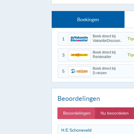
Boekingen
Boek direct bij
Tip
1
VakantieDiscoun..
Boek direct bij
Tip
3
Reisknaller
Boek direct bij
5
D-reizen
Beoordelingen
Beoordelingen
Nu beoordelen
H.E.Schoneveld