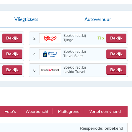
Vliegtickets
Autoverhuur
Boek direct bij
Bekijk
Tip
Bekijk
2
Tjingo
Boek direct bij
Bekijk
Bekijk
4
Travel Store
Boek direct bij
Bekijk
Bekijk
6
Lavida Travel
Foto's
Weerbericht
Plattegrond
Vertel een vriend
Reisperiode: onbekend