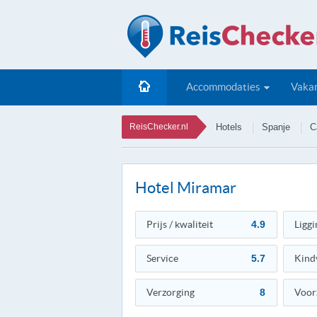
Accommodaties
Vakan
ReisChecker.nl
Hotels
Spanje
C
Hotel Miramar
Prijs / kwaliteit
4.9
Liggi
Service
5.7
Kind
Verzorging
8
Voor