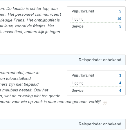
n. De locatie is echter top, aan
Prijs / kwaliteit
5
gen. Het personeel communiceert
Ligging
10
leugje Frans. Het ontbijtbuffet is
k lauw, vooral de frietjes. Het
Service
5
 essentieel, anders kijk je tegen
Reisperiode: onbekend
rsterrenhotel, maar in
Prijs / kwaliteit
3
en teleurstellend
Ligging
4
ers zijn niet bepaald
e meubels nestelt. Ook het
Service
4
en, wat de ervaring niet ten goede
errie voor wie op zoek is naar een aangenaam verblijf.
Reisperiode: onbekend