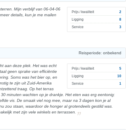
sterren. Mijn verblijf van 06-04-06
Prijs / kwaliteit
2
 meer details, kun je me mailen
Ligging
8
Service
3
Reisperiode: onbekend
cht aan deze plek. Het was echt
Prijs / kwaliteit
5
taal geen sprake van efficiëntie
Ligging
10
ering. Soms was het bier op, en
stig te zijn uit Zuid-Amerika
Service
1
tzettend traag. Op het terras
l 30 minuten wachten op je drankje. Het eten was erg eentonig:
elfde vis. De smaak viel nog mee, maar na 3 dagen kon je al
nu zou staan, waardoor de honger al grotendeels gestild was.
akelijk met zijn vele winkels en terrassen.