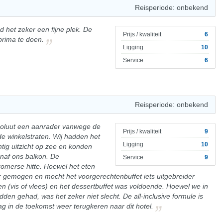
Reisperiode: onbekend
ond het zeker een fijne plek. De
Prijs / kwaliteit
6
 prima te doen.
Ligging
10
Service
6
Reisperiode: onbekend
bsoluut een aanrader vanwege de
Prijs / kwaliteit
9
 de winkelstraten. Wij hadden het
Ligging
10
tig uitzicht op zee en konden
vanaf ons balkon. De
Service
9
zomerse hitte. Hoewel het eten
 gemogen en mocht het voorgerechtenbuffet iets uitgebreider
en (vis of vlees) en het dessertbuffet was voldoende. Hoewel we in
den gehad, was het zeker niet slecht. De all-inclusive formule is
 in de toekomst weer terugkeren naar dit hotel.