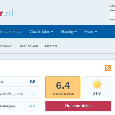
260
tiechecklist
Vluchttijden
Handig
Meer
atalonië
Lloret de Mar
Miramar
ng
8.6
6.4
vriendelijkheid
-
31°C
18
beoordelingen
Nu beoordelen
zieningen
7.7