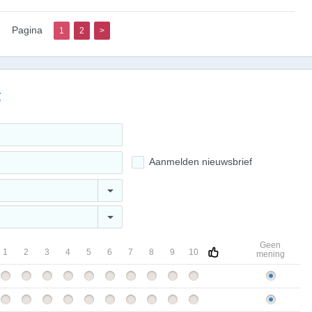
Pagina
1
2
>
g
Aanmelden nieuwsbrief
Geen
1
2
3
4
5
6
7
8
9
10
mening