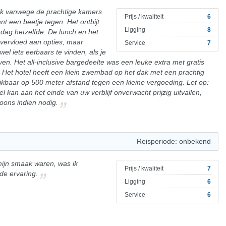
lijk vanwege de prachtige kamers
Prijs / kwaliteit
6
nt een beetje tegen. Het ontbijt
Ligging
8
e dag hetzelfde. De lunch en het
 overvloed aan opties, maar
Service
7
 wel iets eetbaars te vinden, als je
en. Het all-inclusive bargedeelte was een leuke extra met gratis
. Het hotel heeft een klein zwembad op het dak met een prachtig
hikbaar op 500 meter afstand tegen een kleine vergoeding. Let op:
el kan aan het einde van uw verblijf onverwacht prijzig uitvallen,
oons indien nodig.
Reisperiode: onbekend
mijn smaak waren, was ik
Prijs / kwaliteit
7
de ervaring.
Ligging
6
Service
6