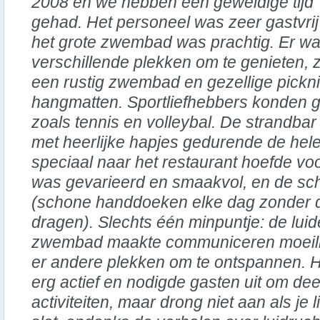
2008 en we hebben een geweldige tijd
gehad. Het personeel was zeer gastvrij
het grote zwembad was prachtig. Er w
verschillende plekken om te genieten, 
een rustig zwembad en gezellige pick
hangmatten. Sportliefhebbers konden ge
zoals tennis en volleybal. De strandbar
met heerlijke hapjes gedurende de hele
speciaal naar het restaurant hoefde voo
was gevarieerd en smaakvol, en de s
(schone handdoeken elke dag zonder dat
dragen). Slechts één minpuntje: de luid
zwembad maakte communiceren moeilij
er andere plekken om te ontspannen. 
erg actief en nodigde gasten uit om de
activiteiten, maar drong niet aan als je 