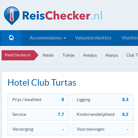
Accommodaties
Vakantiechecklist
Vluchtt
ReisChecker.nl
Hotels
Turkije
Antalya
Alanya
Club T
Hotel Club Turtas
Prijs / kwaliteit
8
Ligging
8.3
Service
7.7
Kindvriendelijkheid
8.2
Verzorging
-
Voorzieningen
-