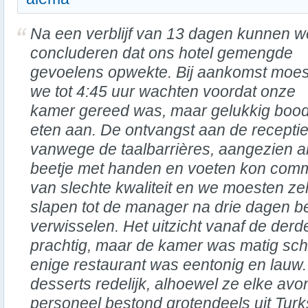
Na een verblijf van 13 dagen kunnen w
concluderen dat ons hotel gemengde
gevoelens opwekte. Bij aankomst moe
we tot 4:45 uur wachten voordat onze
kamer gereed was, maar gelukkig bood 
eten aan. De ontvangst aan de recepti
vanwege de taalbarrières, aangezien 
beetje met handen en voeten kon com
van slechte kwaliteit en we moesten ze
slapen tot de manager na drie dagen be
verwisselen. Het uitzicht vanaf de der
prachtig, maar de kamer was matig scho
enige restaurant was eentonig en lauw
desserts redelijk, alhoewel ze elke avo
personeel bestond grotendeels uit Tur