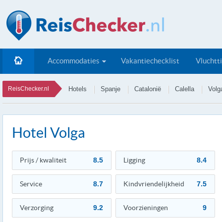
Accommodaties
Vakantiechecklist
Vluchtt
ReisChecker.nl
Hotels
Spanje
Catalonië
Calella
Volg
Hotel Volga
Prijs / kwaliteit
8.5
Ligging
8.4
Service
8.7
Kindvriendelijkheid
7.5
Verzorging
9.2
Voorzieningen
9