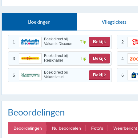
Boekingen
Vliegtickets
Boek direct bij
Tip
Bekijk
1
2
VakantieDiscoun..
Boek direct bij
Tip
Bekijk
3
4
Reisknaller
Boek direct bij
Bekijk
5
6
Vakanties.nl
Beoordelingen
Beoordelingen
Nu beoordelen
Foto's
Weerbericht