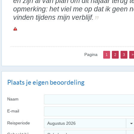
en zijn al van plan om dit najaar terug 
opmerking: het viel me op dat ik geen
vinden tijdens mijn verblijf.
Pagina
1
2
3
>
Plaats je eigen beoordeling
Naam
E-mail
Reisperiode
Augustus 2026