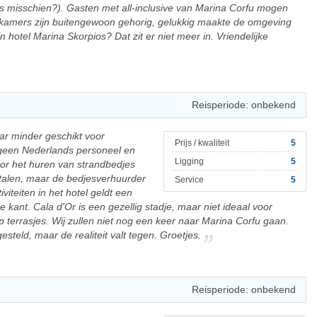
 misschien?). Gasten met all-inclusive van Marina Corfu mogen
e kamers zijn buitengewoon gehorig, gelukkig maakte de omgeving
n hotel Marina Skorpios? Dat zit er niet meer in. Vriendelijke
Reisperiode: onbekend
aar minder geschikt voor
Prijs / kwaliteit
5
t geen Nederlands personeel en
Ligging
5
or het huren van strandbedjes
etalen, maar de bedjesverhuurder
Service
5
viteiten in het hotel geldt een
e kant. Cala d'Or is een gezellig stadje, maar niet ideaal voor
 terrasjes. Wij zullen niet nog een keer naar Marina Corfu gaan.
teld, maar de realiteit valt tegen. Groetjes.
Reisperiode: onbekend