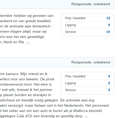
Reisperiode: onbekend
september hebben wij genoten van
Prijs / kwaliteit
10
arieerd en van goede kwaliteit,
Ligging
9
 de animatie was fantastisch -
sen klagen altijd, maar wij
Service
10
ons was het een geweldige
en, Henk en Ria.
Reisperiode: onbekend
ime kamers. Mijn vriend en ik
Prijs / kwaliteit
9
erfect voor ons tweeën. De privé
Ligging
9
dembenemend mooi. Het eten is
r wat wils, hoewel ik het jammer
Service
9
 plastic borden en drankjes in
andschoon en heerlijk rustig gelegen. De animatie was erg
talen verzorgd, maar helaas niet in het Nederlands. Het personeel
raad het zeker aan om een auto te huren als je Mallorca bezoekt.
bijgelegen Cala d'Or een levendig en gezellig dorp.