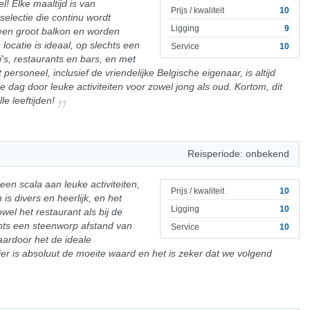
l! Elke maaltijd is van
Prijs / kwaliteit
10
selectie die continu wordt
Ligging
9
een groot balkon en worden
ocatie is ideaal, op slechts een
Service
10
's, restaurants en bars, en met
personeel, inclusief de vriendelijke Belgische eigenaar, is altijd
e dag door leuke activiteiten voor zowel jong als oud. Kortom, dit
e leeftijden!
Reisperiode: onbekend
 een scala aan leuke activiteiten,
Prijs / kwaliteit
10
is divers en heerlijk, en het
Ligging
10
owel het restaurant als bij de
chts een steenworp afstand van
Service
10
aardoor het de ideale
ier is absoluut de moeite waard en het is zeker dat we volgend