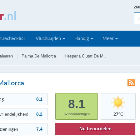
260
tiechecklist
Vluchttijden
Handig
Meer
alearen
Palma De Mallorca
Hesperia Ciutat De M..
Mallorca
ng
8.1
8.1
vriendelijkheid
8.2
27°C
62
beoordelingen
Nu beoordelen
zieningen
7.4