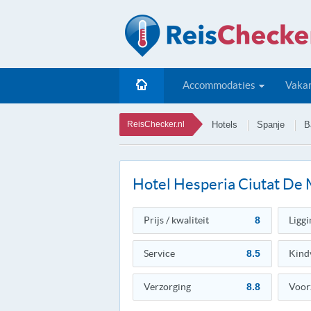
Accommodaties
Vakan
ReisChecker.nl
Hotels
Spanje
B
Hotel Hesperia Ciutat De 
Prijs / kwaliteit
8
Liggi
Service
8.5
Kind
Verzorging
8.8
Voor