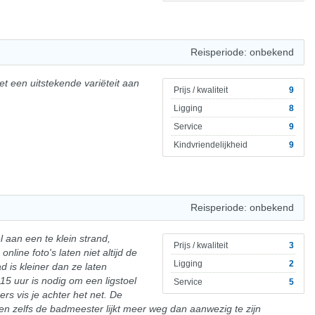
Reisperiode: onbekend
et een uitstekende variëteit aan
Prijs / kwaliteit
9
Ligging
8
Service
9
Kindvriendelijkheid
9
Reisperiode: onbekend
 aan een te klein strand,
Prijs / kwaliteit
3
line foto's laten niet altijd de
Ligging
2
d is kleiner dan ze laten
15 uur is nodig om een ligstoel
Service
5
rs vis je achter het net. De
n zelfs de badmeester lijkt meer weg dan aanwezig te zijn