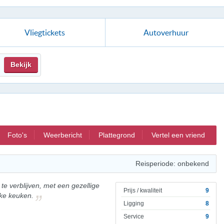
Vliegtickets
Autoverhuur
Bekijk
Foto's
Weerbericht
Plattegrond
Vertel een vriend
Reisperiode: onbekend
 te verblijven, met een gezellige
Prijs / kwaliteit
9
jke keuken.
Ligging
8
Service
9