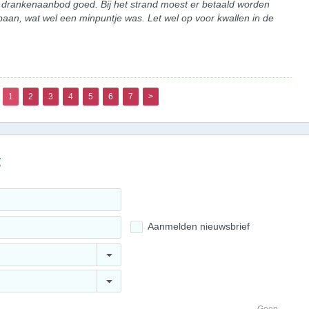
 drankenaanbod goed. Bij het strand moest er betaald worden
baan, wat wel een minpuntje was. Let wel op voor kwallen in de
1
2
3
4
5
6
7
>
g
Aanmelden nieuwsbrief