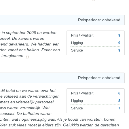
Reisperiode: onbekend
er in september 2006 en werden
Prijs / kwaliteit
9
soneel. De kamers waren
Ligging
9
send gevarieerd. We hadden een
aden vanaf ons balkon. Zeker een
Service
9
n terugkomen.
Reisperiode: onbekend
 dit hotel en we waren over het
Prijs / kwaliteit
6
e voldeed aan de verwachtingen
Ligging
8
mers en vriendelijk personeel.
ows waren vermakelijk. Wat
Service
7
housiast. De buffetten waren
chten, wat nogal eenzijdig was. Als je houdt van worsten, bonen
kker stuk vlees moet je elders zijn. Gelukkig werden de gerechten