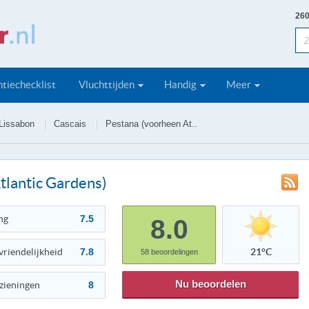
260
tiechecklist
Vluchttijden
Handig
Meer
Lissabon
Cascais
Pestana (voorheen At..
tlantic Gardens)
ng
7.5
8.0
vriendelijkheid
7.8
21°C
58
beoordelingen
Nu beoordelen
zieningen
8