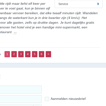
e rijdt maar liefst elf keer per
Service
9
er te voet gaat, kun je binnen vijf
penbaar vervoer bereiken, dat elke twaalf minuten rijdt. Wandelen
angs de waterkant kun je in drie kwartier zijn (4 km/u). Het
or alle gasten, zelfs op drukke dagen. Je kunt dagelijks gratis
genover het hotel vind je een handige mini-supermarkt, een
staurant.
a
1
2
3
4
5
6
>
g
Aanmelden nieuwsbrief