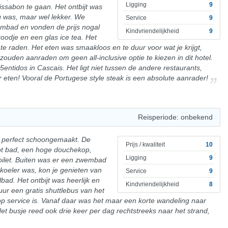
Ligging
9
issabon te gaan. Het ontbijt was
g was, maar wel lekker. We
Service
9
embad en vonden de prijs nogal
Kindvriendelijkheid
9
oodje en een glas ice tea. Het
 te raden. Het eten was smaakloos en te duur voor wat je krijgt,
ouden aanraden om geen all-inclusive optie te kiezen in dit hotel.
5entidos in Cascais. Het ligt niet tussen de andere restaurants,
 eten! Vooral de Portugese style steak is een absolute aanrader!
Reisperiode: onbekend
 perfect schoongemaakt. De
Prijs / kwaliteit
10
t bad, een hoge douchekop,
Ligging
9
oilet. Buiten was er een zwembad
koeler was, kon je genieten van
Service
9
ad. Het ontbijt was heerlijk en
Kindvriendelijkheid
8
uur een gratis shuttlebus van het
 top service is. Vanaf daar was het maar een korte wandeling naar
et busje reed ook drie keer per dag rechtstreeks naar het strand,