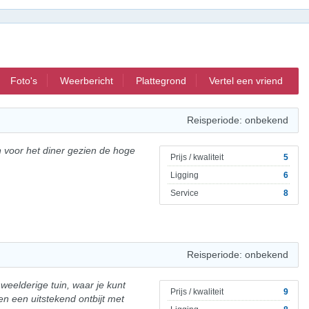
Foto's
Weerbericht
Plattegrond
Vertel een vriend
Reisperiode: onbekend
n voor het diner gezien de hoge
Prijs / kwaliteit
5
Ligging
6
Service
8
Reisperiode: onbekend
eelderige tuin, waar je kunt
Prijs / kwaliteit
9
n een uitstekend ontbijt met