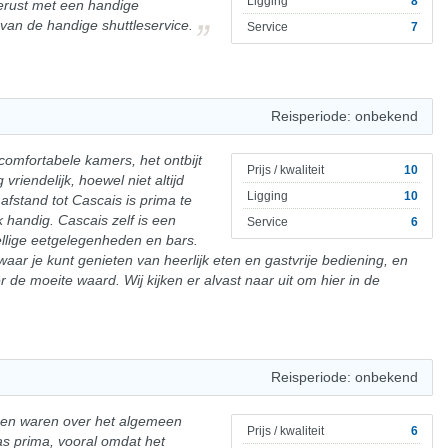
Ligging
8
tgerust met een handige
 van de handige shuttleservice.
Service
7
Reisperiode: onbekend
n comfortabele kamers, het ontbijt
Prijs / kwaliteit
10
 vriendelijk, hoewel niet altijd
Ligging
10
afstand tot Cascais is prima te
k handig. Cascais zelf is een
Service
6
ellige eetgelegenheden en bars.
aar je kunt genieten van heerlijk eten en gastvrije bediening, en
 de moeite waard. Wij kijken er alvast naar uit om hier in de
Reisperiode: onbekend
n en waren over het algemeen
Prijs / kwaliteit
6
as prima, vooral omdat het