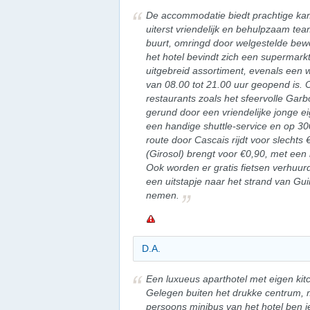
De accommodatie biedt prachtige kam
uiterst vriendelijk en behulpzaam t
buurt, omringd door welgestelde bew
het hotel bevindt zich een supermar
uitgebreid assortiment, evenals een 
van 08.00 tot 21.00 uur geopend is. O
restaurants zoals het sfeervolle Garbo
gerund door een vriendelijke jonge ei
een handige shuttle-service en op 30
route door Cascais rijdt voor slechts
(Girosol) brengt voor €0,90, met een 
Ook worden er gratis fietsen verhuurd
een uitstapje naar het strand van Gu
nemen.
D.A.
Een luxueus aparthotel met eigen ki
Gelegen buiten het drukke centrum, 
persoons minibus van het hotel ben j