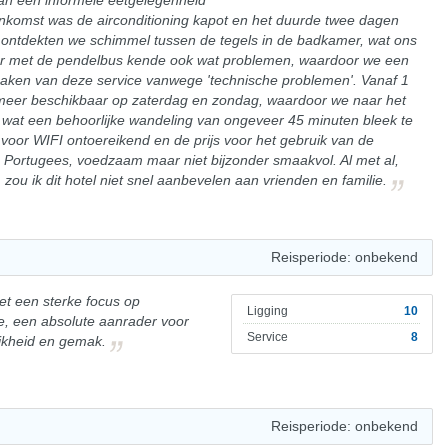
van een informele eetgelegenheid
ankomst was de airconditioning kapot en het duurde twee dagen
t ontdekten we schimmel tussen de tegels in de badkamer, wat ons
oer met de pendelbus kende ook wat problemen, waardoor we een
aken van deze service vanwege 'technische problemen'. Vanaf 1
 meer beschikbaar op zaterdag en zondag, waardoor we naar het
wat een behoorlijke wandeling van ongeveer 45 minuten bleek te
voor WIFI ontoereikend en de prijs voor het gebruik van de
ch Portugees, voedzaam maar niet bijzonder smaakvol. Al met al,
 zou ik dit hotel niet snel aanbevelen aan vrienden en familie.
Reisperiode: onbekend
et een sterke focus op
Ligging
10
ie, een absolute aanrader voor
Service
8
ijkheid en gemak.
Reisperiode: onbekend