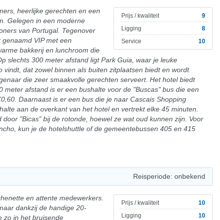
ers, heerlijke gerechten en een
Prijs / kwaliteit
9
eam. Gelegen in een moderne
Ligging
8
oners van Portugal. Tegenover
kt genaamd VIP met een
Service
10
warme bakkerij en lunchroom die
p slechts 300 meter afstand ligt Park Guia, waar je leuke
 vindt, dat zowel binnen als buiten zitplaatsen biedt en wordt
genaar die zeer smaakvolle gerechten serveert. Het hotel biedt
0 meter afstand is er een bushalte voor de "Buscas" bus die een
 €0,60. Daarnaast is er een bus die je naar Cascais Shopping
halte aan de overkant van het hotel en vertrekt elke 45 minuten.
 door "Bicas" bij de rotonde, hoewel ze wat oud kunnen zijn. Voor
incho, kun je de hotelshuttle of de gemeentebussen 405 en 415
Reisperiode: onbekend
tchenette en attente medewerkers.
Prijs / kwaliteit
10
maar dankzij de handige 20-
Ligging
10
e zo in het bruisende