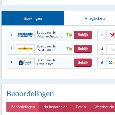
Boekingen
Vliegtickets
Boek direct bij
Tip
Bekijk
1
2
VakantieDiscoun..
Boek direct bij
Tip
Bekijk
3
4
Reisknaller
Boek direct bij
Bekijk
5
6
Travel Store
Beoordelingen
Beoordelingen
Nu beoordelen
Foto's
Weerbericht