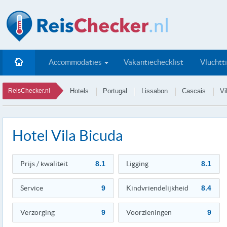
Accommodaties
Vakantiechecklist
Vluchtt
ReisChecker.nl
Hotels
Portugal
Lissabon
Cascais
Vi
Hotel Vila Bicuda
Prijs / kwaliteit
8.1
Ligging
8.1
Service
9
Kindvriendelijkheid
8.4
Verzorging
9
Voorzieningen
9