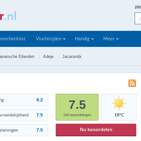
260
tiechecklist
Vluchttijden
Handig
Meer
anarische Eilanden
Adeje
Jacaranda
ng
8.2
7.5
vriendelijkheid
7.5
18°C
108
beoordelingen
Nu beoordelen
zieningen
7.5