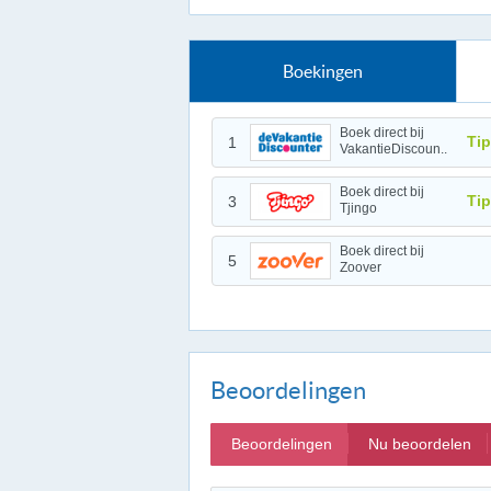
Boekingen
Boek direct bij
Tip
1
VakantieDiscoun..
Boek direct bij
Tip
3
Tjingo
Boek direct bij
5
Zoover
Beoordelingen
Beoordelingen
Nu beoordelen