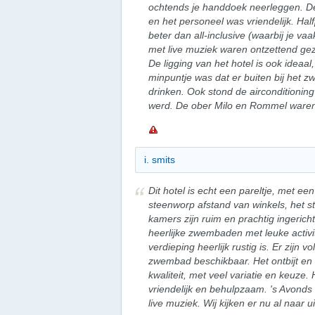
ochtends je handdoek neerleggen. D
en het personeel was vriendelijk. Ha
beter dan all-inclusive (waarbij je v
met live muziek waren ontzettend gez
De ligging van het hotel is ook ideaal
minpuntje was dat er buiten bij het 
drinken. Ook stond de airconditionin
werd. De ober Milo en Rommel waren 
i. smits
Dit hotel is echt een pareltje, met een
steenworp afstand van winkels, het s
kamers zijn ruim en prachtig ingerich
heerlijke zwembaden met leuke activite
verdieping heerlijk rustig is. Er zijn 
zwembad beschikbaar. Het ontbijt en 
kwaliteit, met veel variatie en keuze.
vriendelijk en behulpzaam. 's Avonds 
live muziek. Wij kijken er nu al naar 