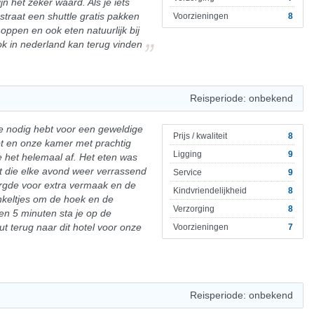
jn het zeker waard. Als je iets
straat een shuttle gratis pakken
Voorzieningen
8
oppen en ook eten natuurlijk bij
ok in nederland kan terug vinden
Reisperiode: onbekend
 je nodig hebt voor een geweldige
Prijs / kwaliteit
8
ot en onze kamer met prachtig
Ligging
9
e het helemaal af. Het eten was
it die elke avond weer verrassend
Service
9
rgde voor extra vermaak en de
Kindvriendelijkheid
8
inkeltjes om de hoek en de
Verzorging
8
en 5 minuten sta je op de
ut terug naar dit hotel voor onze
Voorzieningen
7
Reisperiode: onbekend