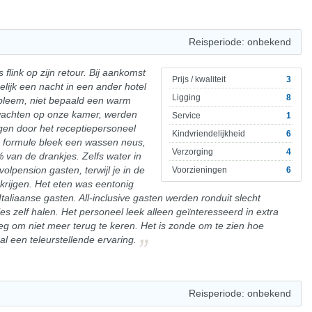
Reisperiode: onbekend
s flink op zijn retour. Bij aankomst
Prijs / kwaliteit
3
lijk een nacht in een ander hotel
Ligging
8
bleem, niet bepaald een warm
wachten op onze kamer, werden
Service
1
gen door het receptiepersoneel
Kindvriendelijkheid
6
ive formule bleek een wassen neus,
Verzorging
4
% van de drankjes. Zelfs water in
 volpension gasten, terwijl je in de
Voorzieningen
6
krijgen. Het eten was eentonig
Italiaanse gasten. All-inclusive gasten werden ronduit slecht
les zelf halen. Het personeel leek alleen geïnteresseerd in extra
g om niet meer terug te keren. Het is zonde om te zien hoe
al een teleurstellende ervaring.
Reisperiode: onbekend