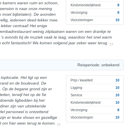
e kamers waren ruim en schoon,
Kindvriendelijkheid
8
lfpension is naar onze mening
Verzorging
8
aak moet bijbetalen). De avonden
ellig, iedereen deed lekker mee.
Voorzieningen
10
, lekker centraal! Het enige
zwembadrestaurant weinig zitplaatsen waren om een drankje te
g 's avonds bij de muziek vaak te laag, waardoor het snel warm
echt fantastisch! We komen volgend jaar zeker weer terug.
Reisperiode: onbekend
 toplocatie. Het ligt op een
Prijs / kwaliteit
10
trand en de boulevard. De
Ligging
10
t. Op de begane grond zijn er
iten, terwijl het op de 5e
Service
10
voldoende ligbedden bij het
Kindvriendelijkheid
10
diner zijn van uitstekende
Verzorging
8
 Het personeel is ontzettend
zijn er leuke shows en gezellige
Voorzieningen
10
uit om hier weer terug te komen.