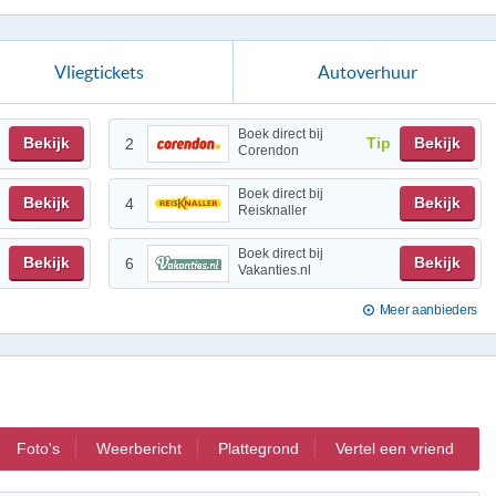
Vliegtickets
Autoverhuur
Boek direct bij
Bekijk
Tip
Bekijk
2
Corendon
Boek direct bij
Bekijk
Bekijk
4
Reisknaller
Boek direct bij
Bekijk
Bekijk
6
Vakanties.nl
Meer aanbieders
Foto's
Weerbericht
Plattegrond
Vertel een vriend