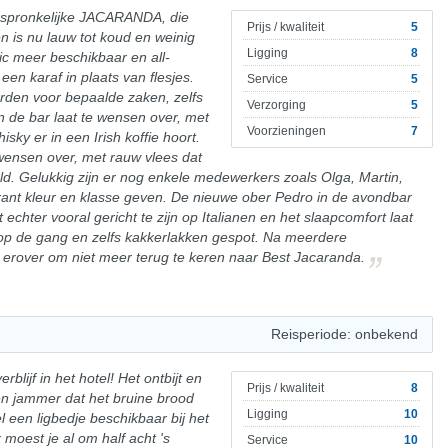
oorspronkelijke JACARANDA, die
Prijs / kwaliteit
5
en is nu lauw tot koud en weinig
Ligging
8
ic meer beschikbaar en all-
 een karaf in plaats van flesjes.
Service
5
rden voor bepaalde zaken, zelfs
Verzorging
5
in de bar laat te wensen over, met
Voorzieningen
7
sky er in een Irish koffie hoort.
wensen over, met rauw vlees dat
d. Gelukkig zijn er nog enkele medewerkers zoals Olga, Martin,
aurant kleur en klasse geven. De nieuwe ober Pedro in de avondbar
kt echter vooral gericht te zijn op Italianen en het slaapcomfort laat
 op de gang en zelfs kakkerlakken gespot. Na meerdere
j erover om niet meer terug te keren naar Best Jacaranda.
Reisperiode: onbekend
ijf in het hotel! Het ontbijt en
Prijs / kwaliteit
8
een jammer dat het bruine brood
Ligging
10
l een ligbedje beschikbaar bij het
oest je al om half acht 's
Service
10