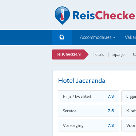
Accommodaties
Vakan
ReisChecker.nl
Hotels
Spanje
C
Hotel Jacaranda
Prijs / kwaliteit
7.3
Liggi
Service
7.5
Kind
Verzorging
7.3
Voor