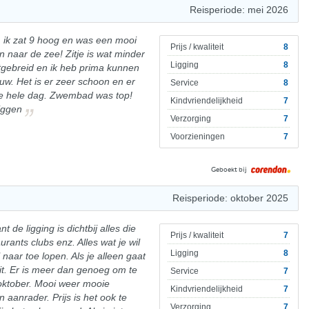
Reisperiode: mei 2026
, ik zat 9 hoog en was een mooi
Prijs / kwaliteit
8
 naar de zee! Zitje is wat minder
Ligging
8
itgebreid en ik heb prima kunnen
uw. Het is er zeer schoon en er
Service
8
e hele dag. Zwembad was top!
Kindvriendelijkheid
7
liggen
Verzorging
7
Voorzieningen
7
Geboekt bij
Reisperiode: oktober 2025
nt de ligging is dichtbij alles die
Prijs / kwaliteit
7
rants clubs enz. Alles wat je wil
Ligging
8
 naar toe lopen. Als je alleen gaat
uit. Er is meer dan genoeg om te
Service
7
 oktober. Mooi weer mooie
Kindvriendelijkheid
7
n aanrader. Prijs is het ook te
Verzorging
7