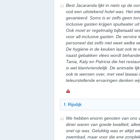
Best Jacaranda lijkt in niets op de 
ooit een uitstekend hotel was. Het et
gevarieerd. Soms is er zelfs geen ton
inclusive gasten krijgen spuitwater uit
Ook moet er regelmatig bijbetaald wo
voor all-inclusive gasten. De service 
personeel dat zelfs niet weet welke whi
De hygiene in de keuken laat ook te 
naast gebakken vlees wordt behandel
Tania, Katy en Patricia die het rest
is wel klantvriendelijk. De animatie lij
ook te wensen over, met veel lawaai
teleurstellende ervaringen denken wi
f. Rijsdijk
We hebben enorm genoten van ons verbl
diner waren van goede kwaliteit, all
snel op was. Gelukkig was er altijd we
zwembad, maar voor die ene zonplek m