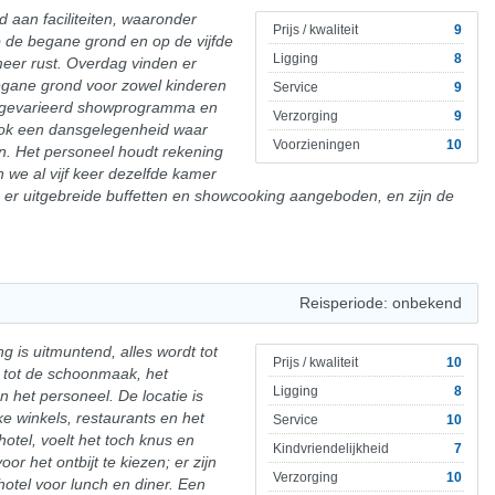
d aan faciliteiten, waaronder
Prijs / kwaliteit
9
e begane grond en op de vijfde
Ligging
8
meer rust. Overdag vinden er
begane grond voor zowel kinderen
Service
9
en gevarieerd showprogramma en
Verzorging
9
ook een dansgelegenheid waar
Voorzieningen
10
n. Het personeel houdt rekening
we al vijf keer dezelfde kamer
r uitgebreide buffetten en showcooking aangeboden, en zijn de
Reisperiode: onbekend
g is uitmuntend, alles wordt tot
Prijs / kwaliteit
10
t tot de schoonmaak, het
Ligging
8
het personeel. De locatie is
ke winkels, restaurants en het
Service
10
tel, voelt het toch knus en
Kindvriendelijkheid
7
oor het ontbijt te kiezen; er zijn
Verzorging
10
otel voor lunch en diner. Een