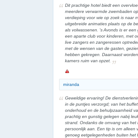
Dit prachtige hotel biedt een overvloe
meerdere verwarmde zwembaden op d
verdieping voor wie op zoek is naar 
uitgebreide animaties plaats op de 
als volwassenen. 's Avonds is er e
een aparte club voor kinderen, met 
live zangers en zangeressen optrede
met de wensen van de gasten, gezien 
hebben gekregen. Daarnaast worden e
kamers ruim van opzet.
miranda
Geweldige ervaring! De dienstverlenin
in de puntjes verzorgd; van het buffe
onderhoud en de behulpzaamheid van 
prachtig en gunstig gelegen nabij leu
strand. Ondanks de omvang van het ho
persoonlijk aan. Een tip is om alleen v
genoeg eetgelegenheden buiten het h