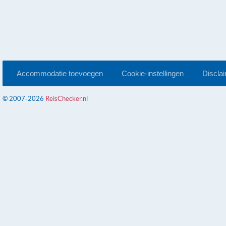
Accommodatie toevoegen
Cookie-instellingen
Discla
© 2007-2026
ReisChecker.nl