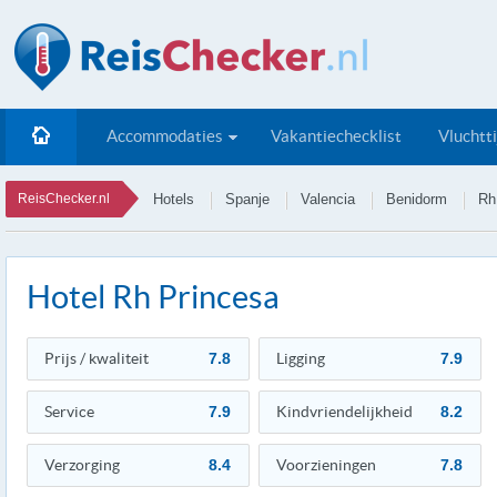
Accommodaties
Vakantiechecklist
Vluchtt
ReisChecker.nl
Hotels
Spanje
Valencia
Benidorm
Rh
Hotel Rh Princesa
Prijs / kwaliteit
7.8
Ligging
7.9
Service
7.9
Kindvriendelijkheid
8.2
Verzorging
8.4
Voorzieningen
7.8