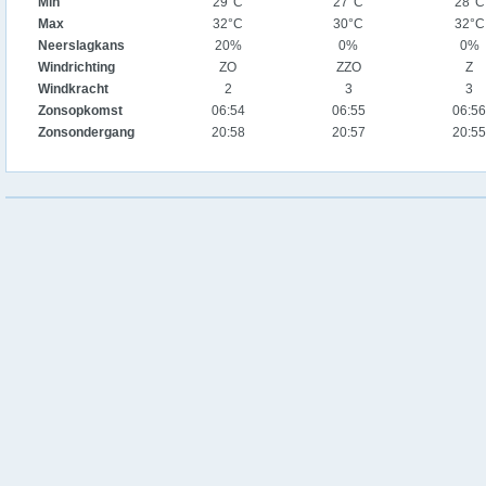
Min
29°C
27°C
28°C
Max
32°C
30°C
32°C
Neerslagkans
20%
0%
0%
Windrichting
ZO
ZZO
Z
Windkracht
2
3
3
Zonsopkomst
06:54
06:55
06:56
Zonsondergang
20:58
20:57
20:55