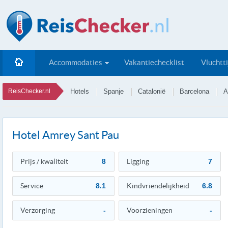
Accommodaties
Vakantiechecklist
Vluchtt
ReisChecker.nl
Hotels
Spanje
Catalonië
Barcelona
A
Hotel Amrey Sant Pau
Prijs / kwaliteit
8
Ligging
7
Service
8.1
Kindvriendelijkheid
6.8
Verzorging
-
Voorzieningen
-