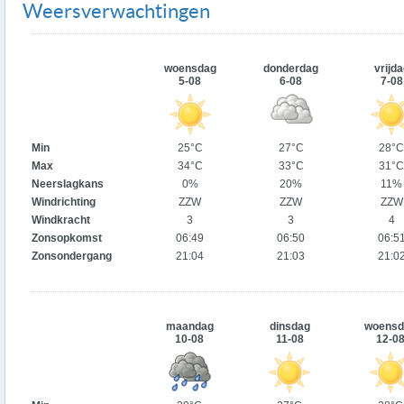
Weersverwachtingen
woensdag
donderdag
vrijda
5-08
6-08
7-08
Min
25°C
27°C
28°C
Max
34°C
33°C
31°C
Neerslagkans
0%
20%
11%
Windrichting
ZZW
ZZW
ZZW
Windkracht
3
3
4
Zonsopkomst
06:49
06:50
06:5
Zonsondergang
21:04
21:03
21:0
maandag
dinsdag
woensd
10-08
11-08
12-0