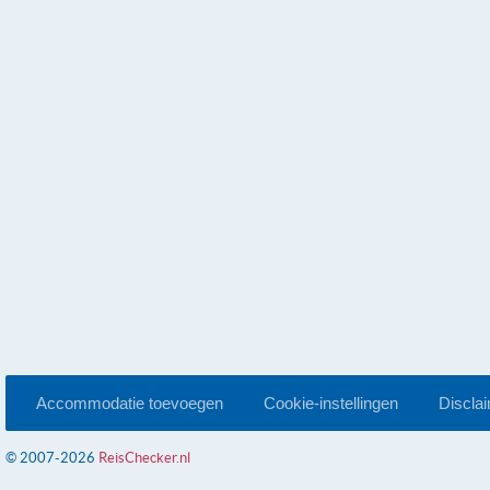
Accommodatie toevoegen
Cookie-instellingen
Discla
© 2007-2026
ReisChecker.nl