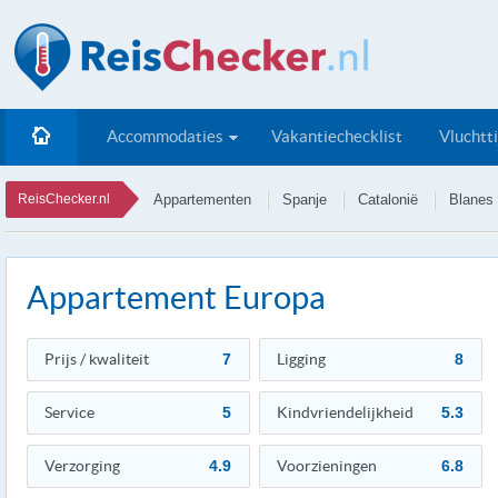
Accommodaties
Vakantiechecklist
Vluchtt
ReisChecker.nl
Appartementen
Spanje
Catalonië
Blanes
Appartement Europa
Prijs / kwaliteit
7
Ligging
8
Service
5
Kindvriendelijkheid
5.3
Verzorging
4.9
Voorzieningen
6.8