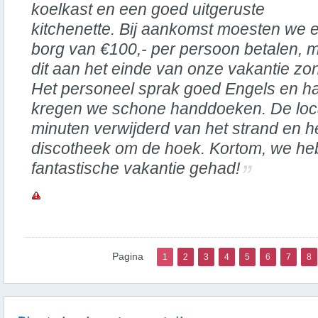
koelkast en een goed uitgeruste
kitchenette. Bij aankomst moesten we 
borg van €100,- per persoon betalen, 
dit aan het einde van onze vakantie zo
Het personeel sprak goed Engels en 
kregen we schone handdoeken. De locati
minuten verwijderd van het strand en h
discotheek om de hoek. Kortom, we he
fantastische vakantie gehad!
Pagina
1
2
3
4
5
6
7
8