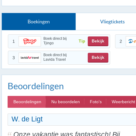
Boekingen
Vliegtickets
Boek direct bij
Tip
Bekijk
1
2
Tjingo
Boek direct bij
Bekijk
3
Lavida Travel
Beoordelingen
Beoordelingen
Nu beoordelen
Foto's
Weerbericht
W. de Ligt
Onze vakantie was fantastisch! Bij