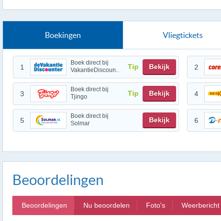
Boekingen
Vliegtickets
Boek direct bij
Tip
Bekijk
1
2
VakantieDiscoun..
Boek direct bij
Tip
Bekijk
3
4
Tjingo
Boek direct bij
Bekijk
5
6
Solmar
Beoordelingen
Beoordelingen
Nu beoordelen
Foto's
Weerbericht