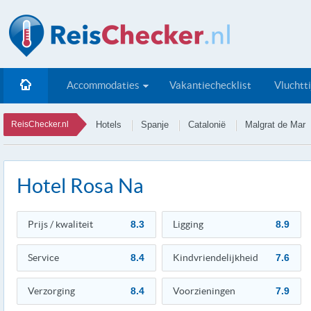
Accommodaties
Vakantiechecklist
Vluchtt
ReisChecker.nl
Hotels
Spanje
Catalonië
Malgrat de Mar
Hotel Rosa Na
Prijs / kwaliteit
8.3
Ligging
8.9
Service
8.4
Kindvriendelijkheid
7.6
Verzorging
8.4
Voorzieningen
7.9