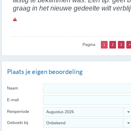
lastig te beklimmen was. Een tip: geef b
graag in het nieuwe gedeelte wilt verbli
Pagina
1
2
3
>
Plaats je eigen beoordeling
Naam
E-mail
Reisperiode
Augustus 2026
Geboekt bij
Onbekend