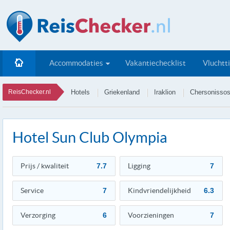
Accommodaties
Vakantiechecklist
Vluchtt
ReisChecker.nl
Hotels
Griekenland
Iraklion
Chersonisso
Hotel Sun Club Olympia
Prijs / kwaliteit
7.7
Ligging
7
Service
7
Kindvriendelijkheid
6.3
Verzorging
6
Voorzieningen
7