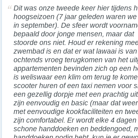
Dit was onze tweede keer hier tijdens h
hoogseizoen (7 jaar geleden waren we 
in september). De sfeer wordt voorname
bepaald door jonge mensen, maar dat
stoorde ons niet. Houd er rekening mee 
zwembad is en dat er wat lawaai is van 
ochtends vroeg terugkomen van het ui
appartementen bevinden zich op een he
is weliswaar een klim om terug te kome
scooter huren of een taxi nemen voor sle
een gezellig dorpje met een prachtig u
zijn eenvoudig en basic (maar dat weers
met eenvoudige kookfaciliteiten en tw
zijn comfortabel. Er wordt elke 4 dag
schone handdoeken en beddengoed, ma
handdoeken nodig hebt, kun je er gew