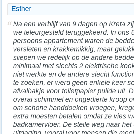
Esther
Na een verblijf van 9 dagen op Kreta zi
we teleurgesteld teruggekeerd. In ons 
persoons appartement waren de bedd
versleten en krakkemikkig, maar geluk
sliepen we redelijk op de andere bedd
minimaal met slechts 2 elektrische ko
niet werkte en de andere slecht functi
te zoeken, er werd geen enkele keer 
afvalbakje voor toiletpapier puilde uit
overal schimmel en ongedierte kroop o
om schone handdoeken vroegen, krege
extra moesten betalen omdat ze vies w
badkamervloer. De steile weg naar he
uitdaging, vooral voor mensen die moe