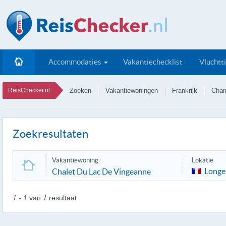
Accommodaties
Vakantiechecklist
Vluchtt
ReisChecker.nl
Zoeken
Vakantiewoningen
Frankrijk
Cham
Zoekresultaten
Vakantiewoning
Lokatie
Longe
Chalet Du Lac De Vingeanne
1 - 1
van
1
resultaat