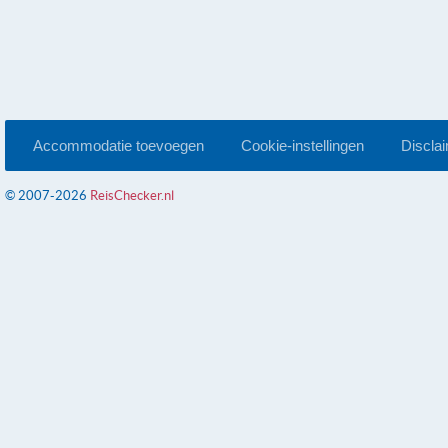
Accommodatie toevoegen
Cookie-instellingen
Discla
© 2007-2026
ReisChecker.nl