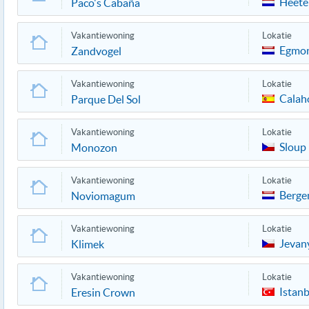
Heete
Paco's Cabaña
Vakantiewoning
Lokatie
Egmon
Zandvogel
Vakantiewoning
Lokatie
Calah
Parque Del Sol
Vakantiewoning
Lokatie
Sloup
Monozon
Vakantiewoning
Lokatie
Berge
Noviomagum
Vakantiewoning
Lokatie
Jevan
Klimek
Vakantiewoning
Lokatie
Istanb
Eresin Crown