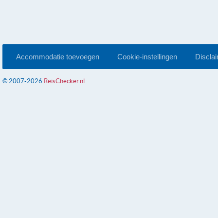
Accommodatie toevoegen
Cookie-instellingen
Discla
© 2007-2026
ReisChecker.nl