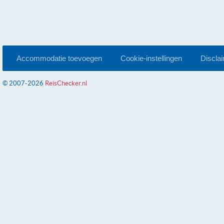
Accommodatie toevoegen
Cookie-instellingen
Discla
© 2007-2026
ReisChecker.nl