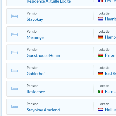
Les D
Résidence Aiguille Lodge
Pension
Lokatie
Haarl
Stayokay
Pension
Lokatie
Hamb
Meininger
Pension
Lokatie
Param
Guesthouse Henin
Pension
Lokatie
Bad R
Gablerhof
Pension
Lokatie
Parm
Residence
Pension
Lokatie
Hollu
Stayokay Ameland