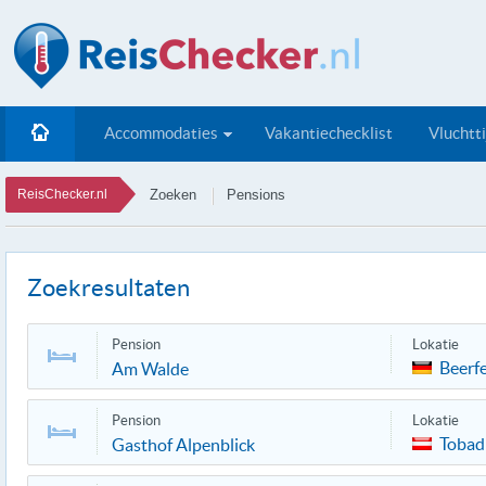
Accommodaties
Vakantiechecklist
Vluchtt
ReisChecker.nl
Zoeken
Pensions
Zoekresultaten
Pension
Lokatie
Beerf
Am Walde
Pension
Lokatie
Tobadi
Gasthof Alpenblick