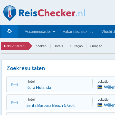
Accommodaties
Vakantiechecklist
Vluchtt
ReisChecker.nl
Zoeken
Hotels
Curaçao
Curaçao
Zoekresultaten
Hotel
Lokatie
Wille
Kura Hulanda
Hotel
Lokatie
Wille
Santa Barbara Beach & Gol..