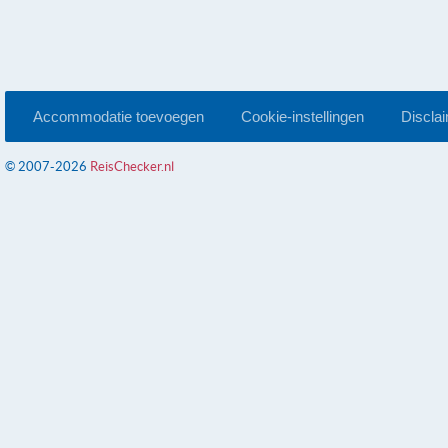
Accommodatie toevoegen
Cookie-instellingen
Discla
© 2007-2026
ReisChecker.nl