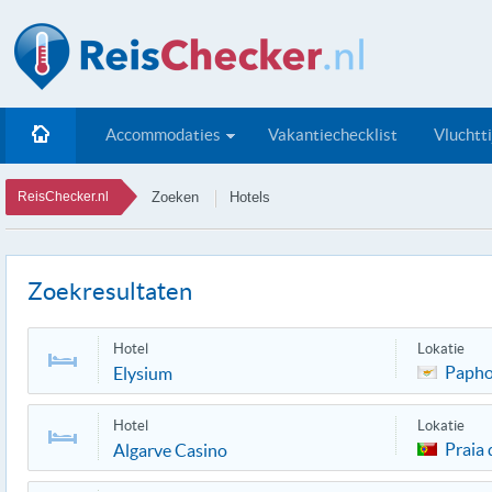
Accommodaties
Vakantiechecklist
Vluchtt
ReisChecker.nl
Zoeken
Hotels
Zoekresultaten
Hotel
Lokatie
Paph
Elysium
Hotel
Lokatie
Praia
Algarve Casino