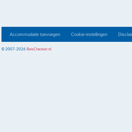
Accommodatie toevoegen
Cookie-instellingen
Discla
© 2007-2026
ReisChecker.nl