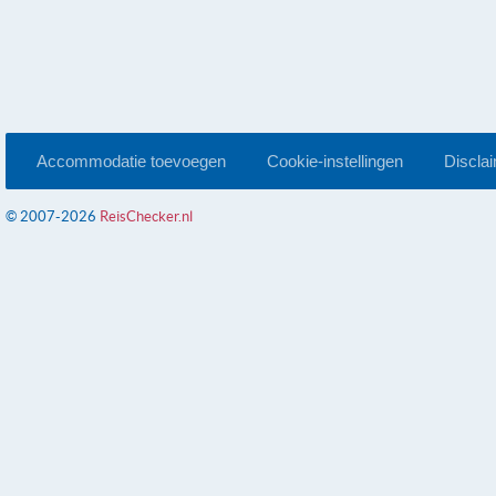
Accommodatie toevoegen
Cookie-instellingen
Discla
© 2007-2026
ReisChecker.nl