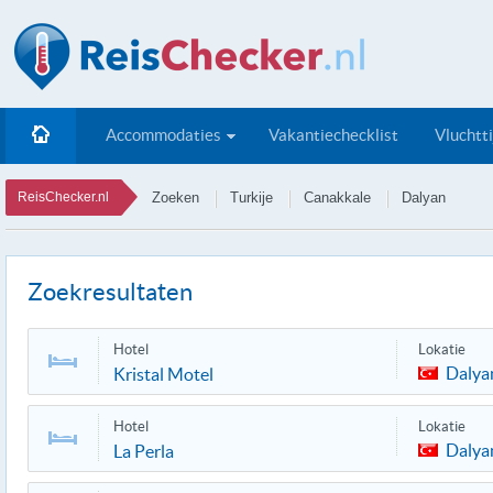
Accommodaties
Vakantiechecklist
Vluchtt
ReisChecker.nl
Zoeken
Turkije
Canakkale
Dalyan
Zoekresultaten
Hotel
Lokatie
Dalya
Kristal Motel
Hotel
Lokatie
Dalya
La Perla